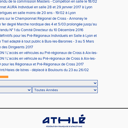
ndu de la commission Masters - Compétion en salle le 18/02
n
at AURA Individuel en salle 28 et 29 janvier 2017 à Lyon
erligues en salle moins de 20 ans - 19/02 à Lyon
ons sur le Championnat Régional de Cross - Annonay le
on 1er degré Marche nordique des 4 et 5/03 prolongée jusqu'au
us condition)
endu N° 1 du Comité Directeur du 10 Décembre 2016
éfinitifs pour les Pré-Régionaux Individuels en Salle à Lyon et
 Trail adapté à tout public à Buis-les-Baronies - 3 au 5 Mars
 des Dirigeants 2017
 ! L'accès en véhicules au Pré-régionaux de Cross à Aix-les-
a réglementé
 ! L'accès en véhicule au Pré-régionaux de Cross à Aix-les-
a réglementé
pour les Régionaux et Pré-Régionaux de Cross 2017
int/Haies de Istres - déplacé à Boulouris du 23 au 26/02