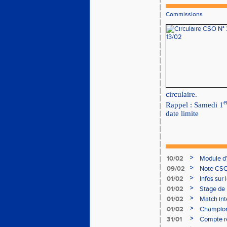
Commissions
circulaire.
e
Rappel : Samedi 1
date limite
>
10/02
Module d
>
09/02
Note CSO 
>
01/02
Infos sur 
>
01/02
Stage de 
>
01/02
Match int
>
01/02
Champion
- le 12 fév
>
31/01
Compte r