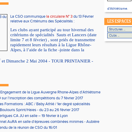
d'Athlétisme.
La CSO communique
la circulaire N° 3
du 13 Février
relative aux Critériums des Spécialités :
LES ESPACES
Les clubs ayant participé au tour hivernal des
critériums de spécialités
Sauts et Lancers (date
limite 7 et 8 février) , sont priés de transmettre
rapidement leurs résultats à la Ligue Rhône-
Alpes, à l’aide de la fiche -jointe dans la
r
et Dimanche 2 Mai 2004 - TOUR PRINTANIER -
'Engagement de la Ligue Auvergne Rhone-Alpes d'Athlétisme
sur l'inscription des compétitions du 7 février 2017
les Formations : ABC / Baby Athlé / 1er degré spécialités
Boulouris Sprint/Haies - du 23 au 26 février 2017
erligues CA JU en salle – 19 février à Lyon
nat AuRA en salle d’épreuves combinées minimes - Aubière
rier
endu de la réunon de CSO du 16/01