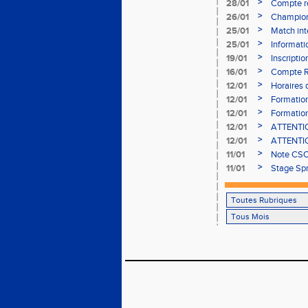
>
28/01
Compte re
à Bourgoi
>
26/01
Championn
>
25/01
Match int
>
25/01
Informati
05/02
>
19/01
Inscripti
03/02 (so
>
16/01
Compte R
>
12/01
Horaires d
Aubière
>
12/01
Formation
>
12/01
Formation
>
12/01
ATTENTION
Bains ser
>
12/01
ATTENTION
Bains ser
>
11/01
Note CSO 
>
11/01
Stage Spr