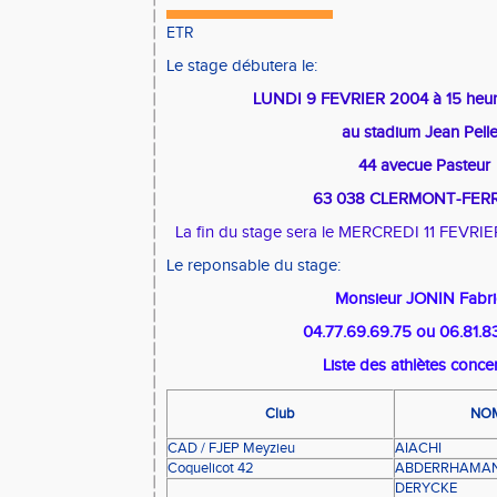
ETR
Le stage débutera le:
LUNDI 9 FEVRIER 2004 à 15 heu
au stadium Jean Pell
44 avecue Pasteur
63 038 CLERMONT-FE
La fin du stage sera le MERCREDI 11 FEVRIE
Le reponsable du stage:
Monsieur JONIN Fabri
04.77.69.69.75 ou 06.81.8
Liste des athlètes conce
Club
NO
CAD / FJEP Meyzieu
AIACHI
Coquelicot 42
ABDERRHAMA
DERYCKE