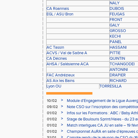
NALY
CA Roannais
DUBOIS
EGL / ASU Bron
FEUGAS
FRONT
GALY
GROSSO
KECHI
PANEL
AC Tassin
HASSANI
ACVS / Val de Saône A
PITTIE
CA Décines
QUINTIN
AHSA / Salésienne ACA
TCHANGODEI
ANTONINI
FAC Andrézieux
DRAPIER
AS Aix les Bains
RICHARD
Lyon OU
TORRESILLA
>
10/02
Module d'Engagement de la Ligue Auverg
>
09/02
Note CSO sur l'inscription des compétitio
>
01/02
Infos sur les Formations : ABC / Baby Athl
>
01/02
Stage de Boulouris Sprint/Haies - du 23 a
>
01/02
Match interligues CA JU en salle – 19 févr
>
01/02
Championnat AuRA en salle d’épreuves 
- le 12 février
>
31/01
Compte rendu de la réunon de CSO du 16