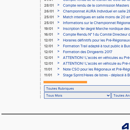
>
28/01
Compte rendu de la commission Masters -
à Bourgoin
>
26/01
Championnat AURA Individuel en salle 28
>
25/01
Match interligues en salle moins de 20 an
>
25/01
Informations sur le Championnat Régiona
05/02
>
19/01
Inscription 1er degré Marche nordique des
03/02 (sous condition)
>
16/01
Compte Rendu N° 1 du Comité Directeur 
>
12/01
Horaires définitifs pour les Pré-Régionaux
Aubière
>
12/01
Formation Trail adapté à tout public à Bui
>
12/01
Formation des Dirigeants 2017
>
12/01
ATTENTION ! L'accès en véhicules au Pré-
Bains sera réglementé
>
12/01
ATTENTION ! L'accès en véhicule au Pré-r
Bains sera réglementé
>
11/01
Note CSO pour les Régionaux et Pré-Rég
>
11/01
Stage Sprint/Haies de Istres - déplacé à 