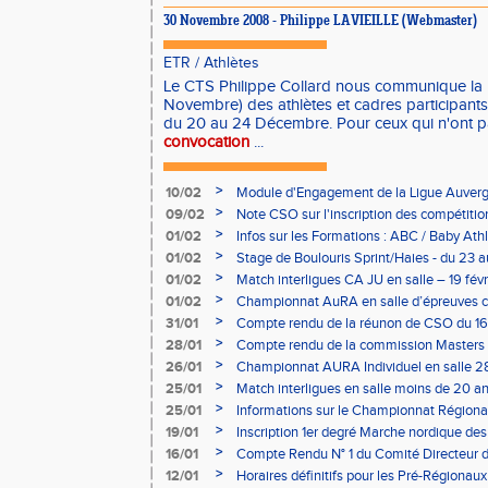
30 Novembre 2008 - Philippe LAVIEILLE (Webmaster)
ETR
/
Athlètes
Le CTS Philippe Collard nous communique la
Novembre) des athlètes et cadres participant
du 20 au 24 Décembre. Pour ceux qui n'ont 
convocation
...
>
10/02
Module d'Engagement de la Ligue Auverg
>
09/02
Note CSO sur l'inscription des compétitio
>
01/02
Infos sur les Formations : ABC / Baby Athl
>
01/02
Stage de Boulouris Sprint/Haies - du 23 a
>
01/02
Match interligues CA JU en salle – 19 févr
>
01/02
Championnat AuRA en salle d’épreuves 
- le 12 février
>
31/01
Compte rendu de la réunon de CSO du 16
>
28/01
Compte rendu de la commission Masters -
à Bourgoin
>
26/01
Championnat AURA Individuel en salle 28
>
25/01
Match interligues en salle moins de 20 an
>
25/01
Informations sur le Championnat Régiona
05/02
>
19/01
Inscription 1er degré Marche nordique des
03/02 (sous condition)
>
16/01
Compte Rendu N° 1 du Comité Directeur 
>
12/01
Horaires définitifs pour les Pré-Régionaux