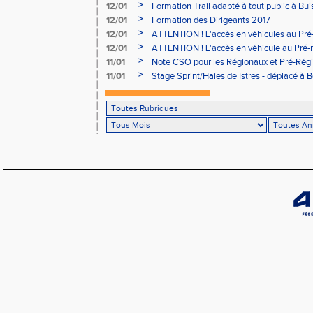
Aubière
>
12/01
Formation Trail adapté à tout public à Bui
>
12/01
Formation des Dirigeants 2017
>
12/01
ATTENTION ! L'accès en véhicules au Pré-
Bains sera réglementé
>
12/01
ATTENTION ! L'accès en véhicule au Pré-r
Bains sera réglementé
>
11/01
Note CSO pour les Régionaux et Pré-Rég
>
11/01
Stage Sprint/Haies de Istres - déplacé à 