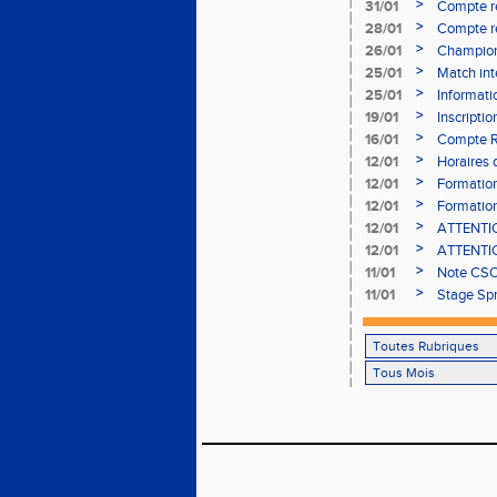
- le 12 fév
>
31/01
Compte r
>
28/01
Compte re
à Bourgoi
>
26/01
Championn
>
25/01
Match int
>
25/01
Informati
05/02
>
19/01
Inscripti
03/02 (so
>
16/01
Compte R
>
12/01
Horaires d
Aubière
>
12/01
Formation
>
12/01
Formation
>
12/01
ATTENTION
Bains ser
>
12/01
ATTENTION
Bains ser
>
11/01
Note CSO 
>
11/01
Stage Spr