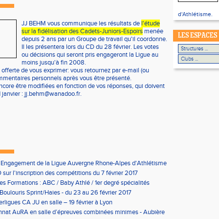
d'Athlétisme.
JJ BEHM vous communique les résultats de
l'étude
sur la fidélisation des Cadets-Juniors-Espoirs
menée
LES ESPACES
depuis 2 ans par un Groupe de travail qu'il coordonne.
Il les présentera lors du CD du 28 février. Les votes
ou décisions qui seront pris engageront la Ligue au
moins jusqu'à fin 2008.
t offerte de vous exprimer: vous retournez par e-mail (ou
ommentaires personnels après vous être présenté.
core être modifiées en fonction de vos réponses, qui doivent
 janvier :
jj.behm@wanadoo.fr
.
'Engagement de la Ligue Auvergne Rhone-Alpes d'Athlétisme
sur l'inscription des compétitions du 7 février 2017
les Formations : ABC / Baby Athlé / 1er degré spécialités
Boulouris Sprint/Haies - du 23 au 26 février 2017
erligues CA JU en salle – 19 février à Lyon
nat AuRA en salle d’épreuves combinées minimes - Aubière