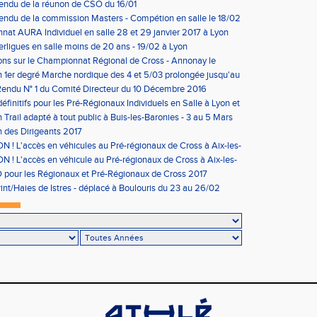
rier
endu de la réunon de CSO du 16/01
ndu de la commission Masters - Compétion en salle le 18/02
n
at AURA Individuel en salle 28 et 29 janvier 2017 à Lyon
erligues en salle moins de 20 ans - 19/02 à Lyon
ons sur le Championnat Régional de Cross - Annonay le
on 1er degré Marche nordique des 4 et 5/03 prolongée jusqu'au
us condition)
endu N° 1 du Comité Directeur du 10 Décembre 2016
éfinitifs pour les Pré-Régionaux Individuels en Salle à Lyon et
 Trail adapté à tout public à Buis-les-Baronies - 3 au 5 Mars
 des Dirigeants 2017
 ! L'accès en véhicules au Pré-régionaux de Cross à Aix-les-
a réglementé
 ! L'accès en véhicule au Pré-régionaux de Cross à Aix-les-
a réglementé
pour les Régionaux et Pré-Régionaux de Cross 2017
int/Haies de Istres - déplacé à Boulouris du 23 au 26/02