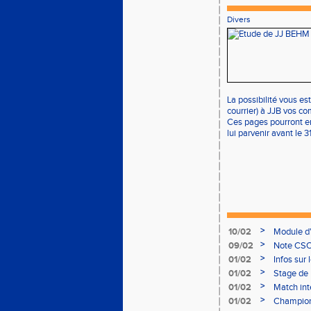
Divers
La possibilité vous es
courrier) à JJB vos c
Ces pages pourront en
lui parvenir avant le 31
>
10/02
Module d
>
09/02
Note CSO 
>
01/02
Infos sur 
>
01/02
Stage de 
>
01/02
Match int
>
01/02
Champion