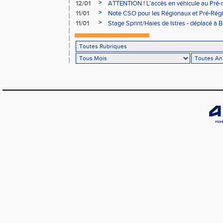
Bains sera réglementé
>
12/01
ATTENTION ! L'accès en véhicule au Pré-r
Bains sera réglementé
>
11/01
Note CSO pour les Régionaux et Pré-Rég
>
11/01
Stage Sprint/Haies de Istres - déplacé à 