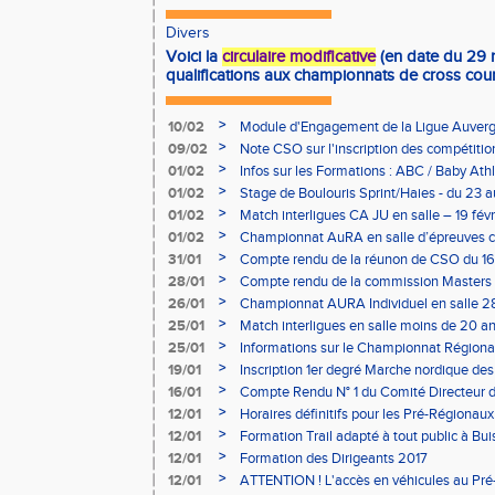
Divers
Voici la
circulaire modificative
(en date du 29
qualifications aux championnats de cross cou
>
10/02
Module d'Engagement de la Ligue Auverg
>
09/02
Note CSO sur l'inscription des compétitio
>
01/02
Infos sur les Formations : ABC / Baby Athl
>
01/02
Stage de Boulouris Sprint/Haies - du 23 a
>
01/02
Match interligues CA JU en salle – 19 févr
>
01/02
Championnat AuRA en salle d’épreuves 
- le 12 février
>
31/01
Compte rendu de la réunon de CSO du 16
>
28/01
Compte rendu de la commission Masters -
à Bourgoin
>
26/01
Championnat AURA Individuel en salle 28
>
25/01
Match interligues en salle moins de 20 an
>
25/01
Informations sur le Championnat Régiona
05/02
>
19/01
Inscription 1er degré Marche nordique des
03/02 (sous condition)
>
16/01
Compte Rendu N° 1 du Comité Directeur 
>
12/01
Horaires définitifs pour les Pré-Régionaux
Aubière
>
12/01
Formation Trail adapté à tout public à Bui
>
12/01
Formation des Dirigeants 2017
>
12/01
ATTENTION ! L'accès en véhicules au Pré-