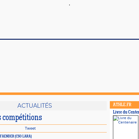
ACTUALITÉS
ATHLE.FR
Livre du Cente
s compétitions
Tweet
ce PFAENDER (CSO LARA)