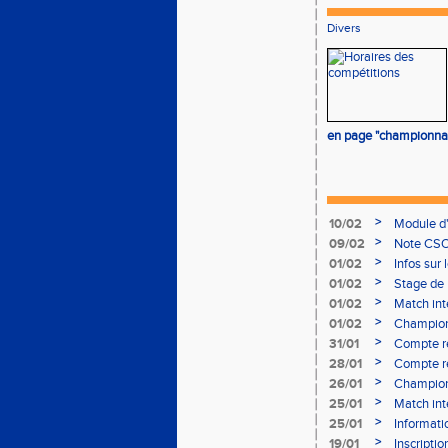
Divers
en page "championnat
>
10/02
Module d
>
09/02
Note CSO 
>
01/02
Infos sur 
>
01/02
Stage de 
>
01/02
Match int
>
01/02
Champion
- le 12 fév
>
31/01
Compte r
>
28/01
Compte re
à Bourgoi
>
26/01
Championn
>
25/01
Match int
>
25/01
Informati
05/02
>
19/01
Inscripti