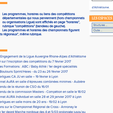
d'Athlétisme.
Les programmes, horaires ou liens des compétitions
départementales qui nous parviennent (hors championnats
LES ESPACES
ou organisations Ligue) sont affichés en page "horaires",
rubrique "compétitions" (bandeau de gauche).
Les programmes et horaires des championnats figurent
s régionaux", même rubrique.
'Engagement de la Ligue Auvergne Rhone-Alpes d'Athlétisme
sur l'inscription des compétitions du 7 février 2017
les Formations : ABC / Baby Athlé / 1er degré spécialités
Boulouris Sprint/Haies - du 23 au 26 février 2017
erligues CA JU en salle – 19 février à Lyon
nat AuRA en salle d’épreuves combinées minimes - Aubière
rier
endu de la réunon de CSO du 16/01
ndu de la commission Masters - Compétion en salle le 18/02
n
at AURA Individuel en salle 28 et 29 janvier 2017 à Lyon
erligues en salle moins de 20 ans - 19/02 à Lyon
ons sur le Championnat Régional de Cross - Annonay le
on 1er degré Marche nordique des 4 et 5/03 prolongée jusqu'au