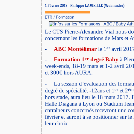
1 Février 2017 - Philippe LAVIEILLE (Webmaster)
ETR
/
Formation
Le CTS Pierre-Alexandre Vial nous do
concernant les formations de Mars et A
er
-
ABC Montélimar
le 1
avril 201
er
-
Formation 1
degré Baby
à Pier
week-ends, 18-19 mars et 1-2 avril 
et 300€ hors AURA.
-
La session d’évaluation des format
er
èm
degré de spécialité, -12ans et 1
et 2
hors stade, aura lieu le 18 mars 2017. 
Halle Diagana à Lyon ou Stadium Jean 
entraîneurs concernés recevront une co
février et auront à se positionner sur le
leur choix.