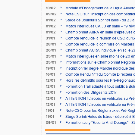
>
10/02
Module d'Engagement de la Ligue Auverg
>
09/02
Note CSO sur l'inscription des compétitio
>
01/02
Stage de Boulouris Sprint/Haies - du 23 a
>
01/02
Match interligues CA JU en salle – 19 févr
>
01/02
Championnat AuRA en salle d’épreuves 
- le 12 février
>
31/01
Compte rendu de la réunon de CSO du 16
>
28/01
Compte rendu de la commission Masters -
à Bourgoin
>
26/01
Championnat AURA Individuel en salle 28
>
25/01
Match interligues en salle moins de 20 an
>
25/01
Informations sur le Championnat Régiona
05/02
>
19/01
Inscription 1er degré Marche nordique des
03/02 (sous condition)
>
16/01
Compte Rendu N° 1 du Comité Directeur 
>
12/01
Horaires définitifs pour les Pré-Régionaux
Aubière
>
12/01
Formation Trail adapté à tout public à Bui
>
12/01
Formation des Dirigeants 2017
>
12/01
ATTENTION ! L'accès en véhicules au Pré-
Bains sera réglementé
>
12/01
ATTENTION ! L'accès en véhicule au Pré-r
Bains sera réglementé
>
11/01
Note CSO pour les Régionaux et Pré-Rég
>
11/01
Stage Sprint/Haies de Istres - déplacé à 
>
09/01
Formation Jury "Escorte Anti-Dopage" - St