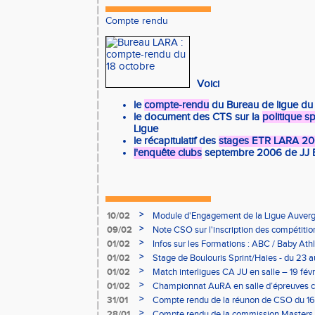
Compte rendu
Voici
le
compte-rendu
du Bureau de ligue du
le document des CTS sur la
politique 
Ligue
le récapitulatif des
stages ETR LARA 2
l'enquête clubs
septembre 2006 de JJ
>
10/02
Module d'Engagement de la Ligue Auverg
>
09/02
Note CSO sur l'inscription des compétitio
>
01/02
Infos sur les Formations : ABC / Baby Athl
>
01/02
Stage de Boulouris Sprint/Haies - du 23 a
>
01/02
Match interligues CA JU en salle – 19 févr
>
01/02
Championnat AuRA en salle d’épreuves 
- le 12 février
>
31/01
Compte rendu de la réunon de CSO du 16
>
28/01
Compte rendu de la commission Masters -