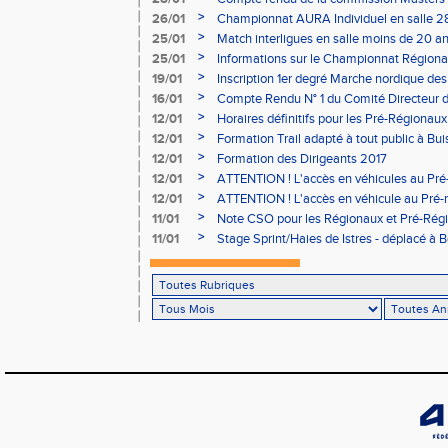
à Bourgoin
>
26/01
Championnat AURA Individuel en salle 28
>
25/01
Match interligues en salle moins de 20 an
>
25/01
Informations sur le Championnat Régiona
05/02
>
19/01
Inscription 1er degré Marche nordique des
03/02 (sous condition)
>
16/01
Compte Rendu N° 1 du Comité Directeur 
>
12/01
Horaires définitifs pour les Pré-Régionaux
Aubière
>
12/01
Formation Trail adapté à tout public à Bui
>
12/01
Formation des Dirigeants 2017
>
12/01
ATTENTION ! L'accès en véhicules au Pré-
Bains sera réglementé
>
12/01
ATTENTION ! L'accès en véhicule au Pré-r
Bains sera réglementé
>
11/01
Note CSO pour les Régionaux et Pré-Rég
>
11/01
Stage Sprint/Haies de Istres - déplacé à 