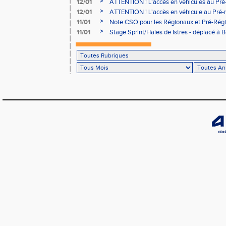
>
12/01
ATTENTION ! L'accès en véhicules au Pré-
Bains sera réglementé
>
12/01
ATTENTION ! L'accès en véhicule au Pré-r
Bains sera réglementé
>
11/01
Note CSO pour les Régionaux et Pré-Rég
>
11/01
Stage Sprint/Haies de Istres - déplacé à 