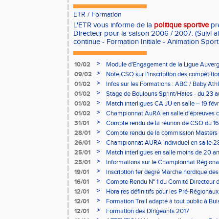
ETR
/
Formation
L'ETR vous informe de la
politique sportive
pr
Directeur pour la saison 2006 / 2007. (Suivi a
continue - Formation Initiale - Animation Sporti
>
10/02
Module d'Engagement de la Ligue Auverg
>
09/02
Note CSO sur l'inscription des compétitio
>
01/02
Infos sur les Formations : ABC / Baby Athl
>
01/02
Stage de Boulouris Sprint/Haies - du 23 a
>
01/02
Match interligues CA JU en salle – 19 févr
>
01/02
Championnat AuRA en salle d’épreuves 
- le 12 février
>
31/01
Compte rendu de la réunon de CSO du 16
>
28/01
Compte rendu de la commission Masters -
à Bourgoin
>
26/01
Championnat AURA Individuel en salle 28
>
25/01
Match interligues en salle moins de 20 an
>
25/01
Informations sur le Championnat Régiona
05/02
>
19/01
Inscription 1er degré Marche nordique des
03/02 (sous condition)
>
16/01
Compte Rendu N° 1 du Comité Directeur 
>
12/01
Horaires définitifs pour les Pré-Régionaux
Aubière
>
12/01
Formation Trail adapté à tout public à Bui
>
12/01
Formation des Dirigeants 2017