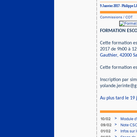
9 Janvier 2017 - Philippe
Commissions
/
COT
FORMATION ESCO
Cette formation es
2017 de 9h00 à 12h
Gauthier, 42000 Sa
Cette formation es
Inscription par si
yolande.jerinte@
Au plus tard le 19 
>
10/02
Module d
>
09/02
Note CSO 
>
01/02
Infos sur 
>