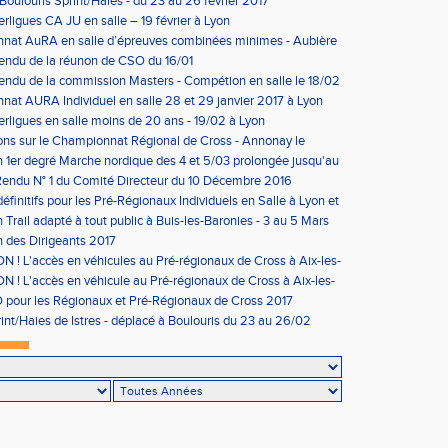
Boulouris Sprint/Haies - du 23 au 26 février 2017
erligues CA JU en salle – 19 février à Lyon
nat AuRA en salle d’épreuves combinées minimes - Aubière
rier
endu de la réunon de CSO du 16/01
ndu de la commission Masters - Compétion en salle le 18/02
n
at AURA Individuel en salle 28 et 29 janvier 2017 à Lyon
erligues en salle moins de 20 ans - 19/02 à Lyon
ons sur le Championnat Régional de Cross - Annonay le
on 1er degré Marche nordique des 4 et 5/03 prolongée jusqu'au
us condition)
endu N° 1 du Comité Directeur du 10 Décembre 2016
éfinitifs pour les Pré-Régionaux Individuels en Salle à Lyon et
 Trail adapté à tout public à Buis-les-Baronies - 3 au 5 Mars
 des Dirigeants 2017
 ! L'accès en véhicules au Pré-régionaux de Cross à Aix-les-
a réglementé
 ! L'accès en véhicule au Pré-régionaux de Cross à Aix-les-
a réglementé
pour les Régionaux et Pré-Régionaux de Cross 2017
int/Haies de Istres - déplacé à Boulouris du 23 au 26/02