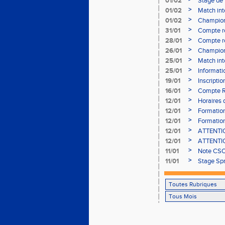
01/02
Stage de 
>
01/02
Match int
>
01/02
Champion
- le 12 fév
>
31/01
Compte r
>
28/01
Compte re
à Bourgoi
>
26/01
Championn
>
25/01
Match int
>
25/01
Informati
05/02
>
19/01
Inscripti
03/02 (so
>
16/01
Compte R
>
12/01
Horaires d
Aubière
>
12/01
Formation
>
12/01
Formation
>
12/01
ATTENTION
Bains ser
>
12/01
ATTENTION
Bains ser
>
11/01
Note CSO 
>
11/01
Stage Spr