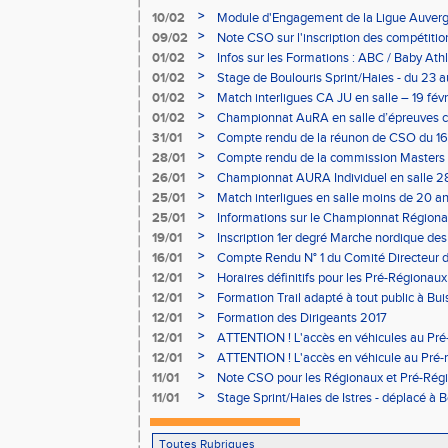
>
10/02
Module d'Engagement de la Ligue Auverg
>
09/02
Note CSO sur l'inscription des compétitio
>
01/02
Infos sur les Formations : ABC / Baby Athl
>
01/02
Stage de Boulouris Sprint/Haies - du 23 a
>
01/02
Match interligues CA JU en salle – 19 févr
>
01/02
Championnat AuRA en salle d’épreuves 
- le 12 février
>
31/01
Compte rendu de la réunon de CSO du 16
>
28/01
Compte rendu de la commission Masters -
à Bourgoin
>
26/01
Championnat AURA Individuel en salle 28
>
25/01
Match interligues en salle moins de 20 an
>
25/01
Informations sur le Championnat Régiona
05/02
>
19/01
Inscription 1er degré Marche nordique des
03/02 (sous condition)
>
16/01
Compte Rendu N° 1 du Comité Directeur 
>
12/01
Horaires définitifs pour les Pré-Régionaux
Aubière
>
12/01
Formation Trail adapté à tout public à Bui
>
12/01
Formation des Dirigeants 2017
>
12/01
ATTENTION ! L'accès en véhicules au Pré-
Bains sera réglementé
>
12/01
ATTENTION ! L'accès en véhicule au Pré-r
Bains sera réglementé
>
11/01
Note CSO pour les Régionaux et Pré-Rég
>
11/01
Stage Sprint/Haies de Istres - déplacé à 