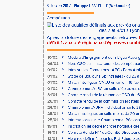
5 Janvier 2017 - Philippe LAVIEILLE (Webmaster)
Compétition
Après la cloture des engagements, retrouvez
définitifs aux pré-régionaux d'épreuves comb
>
10/02
Module d'Engagement de la Ligue Auverg
>
09/02
Note CSO sur l'inscription des compétitio
>
01/02
Infos sur les Formations : ABC / Baby Athl
>
01/02
Stage de Boulouris Sprint/Haies - du 23 a
>
01/02
Match interligues CA JU en salle – 19 févr
>
01/02
Championnat AuRA en salle d’épreuves 
- le 12 février
>
31/01
Compte rendu de la réunon de CSO du 16
>
28/01
Compte rendu de la commission Masters -
à Bourgoin
>
26/01
Championnat AURA Individuel en salle 28
>
25/01
Match interligues en salle moins de 20 an
>
25/01
Informations sur le Championnat Régiona
05/02
>
19/01
Inscription 1er degré Marche nordique des
03/02 (sous condition)
>
16/01
Compte Rendu N° 1 du Comité Directeur 
>
12/01
Horaires définitifs pour les Pré-Régionaux