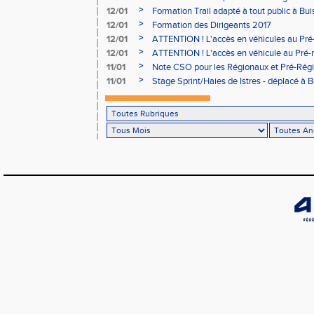
Aubière
>
12/01
Formation Trail adapté à tout public à Bui
>
12/01
Formation des Dirigeants 2017
>
12/01
ATTENTION ! L'accès en véhicules au Pré-
Bains sera réglementé
>
12/01
ATTENTION ! L'accès en véhicule au Pré-r
Bains sera réglementé
>
11/01
Note CSO pour les Régionaux et Pré-Rég
>
11/01
Stage Sprint/Haies de Istres - déplacé à 