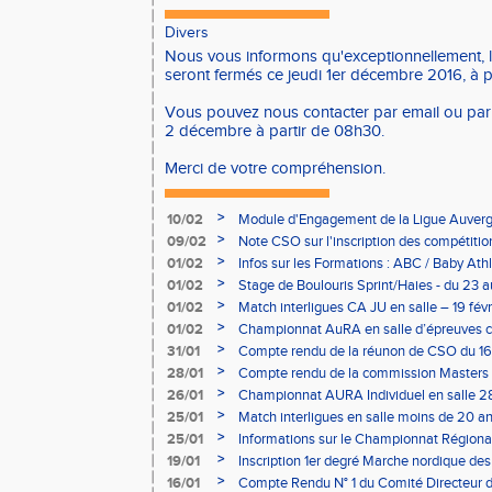
Divers
Nous vous informons qu'exceptionnellement, l
seront fermés ce jeudi 1er décembre 2016, à p
Vous pouvez nous contacter par email ou par
2 décembre à partir de 08h30.
Merci de votre compréhension.
>
10/02
Module d'Engagement de la Ligue Auverg
>
09/02
Note CSO sur l'inscription des compétitio
>
01/02
Infos sur les Formations : ABC / Baby Athl
>
01/02
Stage de Boulouris Sprint/Haies - du 23 a
>
01/02
Match interligues CA JU en salle – 19 févr
>
01/02
Championnat AuRA en salle d’épreuves 
- le 12 février
>
31/01
Compte rendu de la réunon de CSO du 16
>
28/01
Compte rendu de la commission Masters -
à Bourgoin
>
26/01
Championnat AURA Individuel en salle 28
>
25/01
Match interligues en salle moins de 20 an
>
25/01
Informations sur le Championnat Régiona
05/02
>
19/01
Inscription 1er degré Marche nordique des
03/02 (sous condition)
>
16/01
Compte Rendu N° 1 du Comité Directeur 