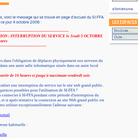
d'Athlétisme.
os, voici le message qui se trouve en page d'accueil du SI-FFA
 ce jour 4 octobre 2006 :
LES ESPACES
--------------------------------------------------------
ION : INTERRUPTION DU SERVICE le Jeudi 5 OCTOBRE
eures
--------------------------------------
s dans l'obligation de déplacer physiquement nos serveurs du
dans une autre salle informatique située dans un autre local
partir de 16 heures et jusqu'à maximum vendredi soir.
aîner une interruption du service sur le site web grand public.
quences possibles pour l'utilisation de SI-FFA ?
 connecter à SI-FFA pendant cette période d'interruption du
 et si après tentative la connexion au site Web grand public est
ez utiliser exceptionnellement l'adresse suivante :
ortail
resse habituelle :
iffa