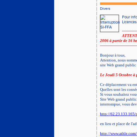
Divers
Pour inf
Licences
------------
ATTENT
2006 à partir de 16 h
------------------------------
Bonjour à tous,
Attention, nous somme
site Web grand public 
Le Jeudi 5 Octobre à 
Ce déplacement va entr
Quelles sont les consé
Si vous souhaitez vous
Site Web grand public,
interrompue, vous devr
http://62.23.133.165/p
en lieu et place de l'ad
http://www.athle.com/s