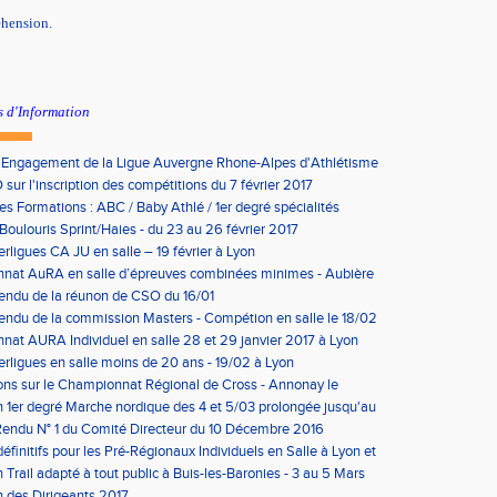
éhension.
s d'Information
'Engagement de la Ligue Auvergne Rhone-Alpes d'Athlétisme
sur l'inscription des compétitions du 7 février 2017
les Formations : ABC / Baby Athlé / 1er degré spécialités
Boulouris Sprint/Haies - du 23 au 26 février 2017
erligues CA JU en salle – 19 février à Lyon
nat AuRA en salle d’épreuves combinées minimes - Aubière
rier
endu de la réunon de CSO du 16/01
ndu de la commission Masters - Compétion en salle le 18/02
n
at AURA Individuel en salle 28 et 29 janvier 2017 à Lyon
erligues en salle moins de 20 ans - 19/02 à Lyon
ons sur le Championnat Régional de Cross - Annonay le
on 1er degré Marche nordique des 4 et 5/03 prolongée jusqu'au
us condition)
endu N° 1 du Comité Directeur du 10 Décembre 2016
éfinitifs pour les Pré-Régionaux Individuels en Salle à Lyon et
 Trail adapté à tout public à Buis-les-Baronies - 3 au 5 Mars
 des Dirigeants 2017