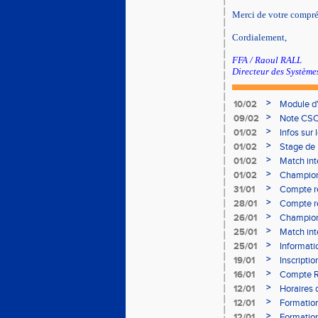
Merci de votre compr
Cordialement,
FFA / Raoul RALL
Directeur des Système
>
10/02
Module d
>
09/02
Note CSO 
>
01/02
Infos sur 
>
01/02
Stage de 
>
01/02
Match int
>
01/02
Champion
- le 12 fév
>
31/01
Compte r
>
28/01
Compte re
à Bourgoi
>
26/01
Championn
>
25/01
Match int
>
25/01
Informati
05/02
>
19/01
Inscripti
03/02 (so
>
16/01
Compte R
>
12/01
Horaires d
Aubière
>
12/01
Formation
>
12/01
Formation