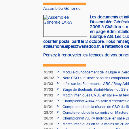
Assemblée Générale
Les documents et in
l'Assemblée Généra
2006 à Châtillon-sur
en page Administati
rubrique AG. Les club
courrier postal parti le 2 octobre. Tous rense
athle.rhone.alpes@wanadoo.fr
, à l'attention d
Pensez à renouveler les licences de vos princi
>
10/02
Module d'Engagement de la Ligue Auverg
>
09/02
Note CSO sur l'inscription des compétitio
>
01/02
Infos sur les Formations : ABC / Baby Athl
>
01/02
Stage de Boulouris Sprint/Haies - du 23 a
>
01/02
Match interligues CA JU en salle – 19 févr
>
01/02
Championnat AuRA en salle d’épreuves 
- le 12 février
>
31/01
Compte rendu de la réunon de CSO du 16
>
28/01
Compte rendu de la commission Masters -
à Bourgoin
>
26/01
Championnat AURA Individuel en salle 28
>
25/01
Match interligues en salle moins de 20 an