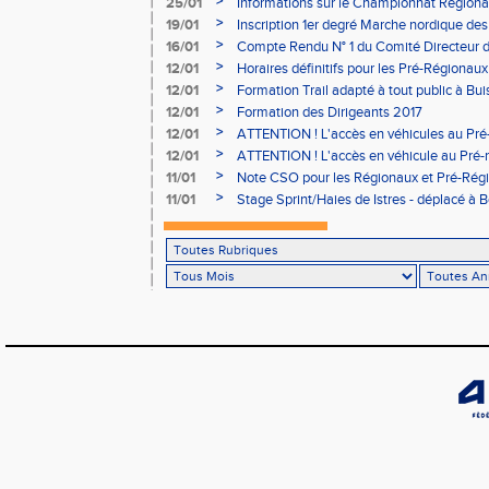
>
25/01
Informations sur le Championnat Régiona
05/02
>
19/01
Inscription 1er degré Marche nordique des
03/02 (sous condition)
>
16/01
Compte Rendu N° 1 du Comité Directeur 
>
12/01
Horaires définitifs pour les Pré-Régionaux
Aubière
>
12/01
Formation Trail adapté à tout public à Bui
>
12/01
Formation des Dirigeants 2017
>
12/01
ATTENTION ! L'accès en véhicules au Pré-
Bains sera réglementé
>
12/01
ATTENTION ! L'accès en véhicule au Pré-r
Bains sera réglementé
>
11/01
Note CSO pour les Régionaux et Pré-Rég
>
11/01
Stage Sprint/Haies de Istres - déplacé à 