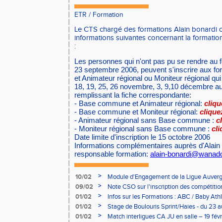
ETR
/
Formation
Le CTS chargé des formations Alain bonardi
informations suivantes concernant la formatio
:
Les personnes qui n'ont pas pu se rendre au 
23 septembre 2006, peuvent s'inscrire aux 
et Animateur régional ou Moniteur régional qui
18, 19, 25, 26 novembre, 3, 9,10 décembr
remplissant la fiche correspondante:
- Base commune et Animateur régional:
cliqu
- Base commune et Moniteur régional:
cliquez
- Animateur régional sans Base commune :
c
- Moniteur régional sans Base commune :
cli
Date limite d'inscription le 15 octobre 2006
Informations complémentaires auprès d'Alai
responsable formation:
alain-bonardi@wanado
>
10/02
Module d'Engagement de la Ligue Auverg
>
09/02
Note CSO sur l'inscription des compétitio
>
01/02
Infos sur les Formations : ABC / Baby Athl
>
01/02
Stage de Boulouris Sprint/Haies - du 23 a
>
01/02
Match interligues CA JU en salle – 19 févr