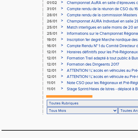
>
01/02
Championnat AuRA en salle d’épreuves 
- le 12 février
>
31/01
Compte rendu de la réunon de CSO du 16
>
28/01
Compte rendu de la commission Masters -
à Bourgoin
>
26/01
Championnat AURA Individuel en salle 28
>
25/01
Match interligues en salle moins de 20 an
>
25/01
Informations sur le Championnat Régiona
05/02
>
19/01
Inscription 1er degré Marche nordique des
03/02 (sous condition)
>
16/01
Compte Rendu N° 1 du Comité Directeur 
>
12/01
Horaires définitifs pour les Pré-Régionaux
Aubière
>
12/01
Formation Trail adapté à tout public à Bui
>
12/01
Formation des Dirigeants 2017
>
12/01
ATTENTION ! L'accès en véhicules au Pré-
Bains sera réglementé
>
12/01
ATTENTION ! L'accès en véhicule au Pré-r
Bains sera réglementé
>
11/01
Note CSO pour les Régionaux et Pré-Rég
>
11/01
Stage Sprint/Haies de Istres - déplacé à 