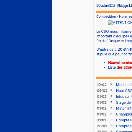
1 Octobre 2016 - Philippe
Compétition
/
Horaires
La CSO nous informe 
important d'équipes en
Poids / Disque et Lon
D'autre part,
20 athlèt
stipule que pour partici
Nouvel horaire
Liste
des athl
>
10/02
Module d
>
09/02
Note CSO 
>
01/02
Infos sur 
>
01/02
Stage de 
>
01/02
Match int
>
01/02
Champion
- le 12 fév
>
31/01
Compte r
>
28/01
Compte re
à Bourgoi
>