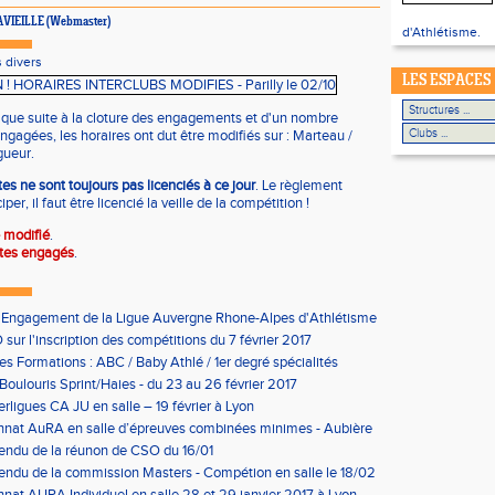
 LAVIEILLE (Webmaster)
d'Athlétisme.
 divers
LES ESPACES
que suite à la cloture des engagements et d'un nombre
gagées, les horaires ont dut être modifiés sur : Marteau /
gueur.
es ne sont toujours pas licenciés à ce jour
. Le règlement
per, il faut être licencié la veille de la compétition !
 modifié
.
ètes engagés
.
'Engagement de la Ligue Auvergne Rhone-Alpes d'Athlétisme
sur l'inscription des compétitions du 7 février 2017
les Formations : ABC / Baby Athlé / 1er degré spécialités
Boulouris Sprint/Haies - du 23 au 26 février 2017
erligues CA JU en salle – 19 février à Lyon
nat AuRA en salle d’épreuves combinées minimes - Aubière
rier
endu de la réunon de CSO du 16/01
ndu de la commission Masters - Compétion en salle le 18/02
n