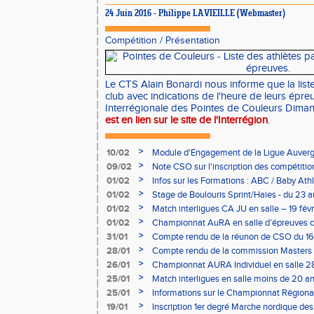
24 Juin 2016 - Philippe LAVIEILLE (Webmaster)
Compétition
/
Présentation
Le CTS Alain Bonardi nous informe que la liste
club avec indications de l'heure de leurs épreu
Interrégionale des Pointes de Couleurs Diman
est en lien sur le site de l'Interrégion
.
>
10/02
Module d'Engagement de la Ligue Auverg
>
09/02
Note CSO sur l'inscription des compétitio
>
01/02
Infos sur les Formations : ABC / Baby Athl
>
01/02
Stage de Boulouris Sprint/Haies - du 23 a
>
01/02
Match interligues CA JU en salle – 19 févr
>
01/02
Championnat AuRA en salle d’épreuves 
- le 12 février
>
31/01
Compte rendu de la réunon de CSO du 16
>
28/01
Compte rendu de la commission Masters -
à Bourgoin
>
26/01
Championnat AURA Individuel en salle 28
>
25/01
Match interligues en salle moins de 20 an
>
25/01
Informations sur le Championnat Régiona
05/02
>
19/01
Inscription 1er degré Marche nordique des