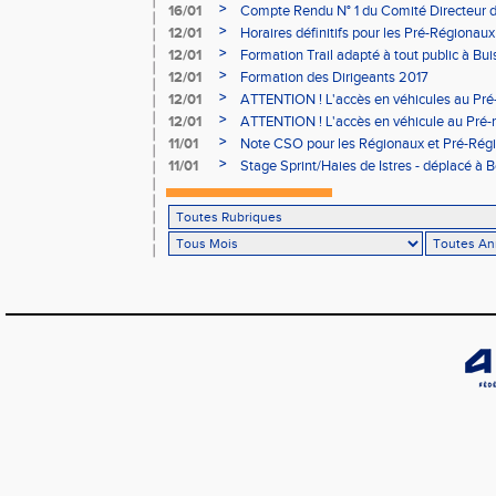
03/02 (sous condition)
>
16/01
Compte Rendu N° 1 du Comité Directeur 
>
12/01
Horaires définitifs pour les Pré-Régionaux
Aubière
>
12/01
Formation Trail adapté à tout public à Bui
>
12/01
Formation des Dirigeants 2017
>
12/01
ATTENTION ! L'accès en véhicules au Pré-
Bains sera réglementé
>
12/01
ATTENTION ! L'accès en véhicule au Pré-r
Bains sera réglementé
>
11/01
Note CSO pour les Régionaux et Pré-Rég
>
11/01
Stage Sprint/Haies de Istres - déplacé à 