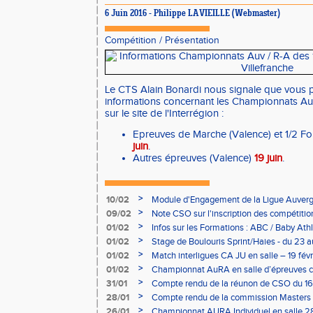
6 Juin 2016 - Philippe LAVIEILLE (Webmaster)
Compétition
/
Présentation
Le CTS Alain Bonardi nous signale que vous p
informations concernant les Championnats A
sur le site de l'Interrégion :
Epreuves de Marche (Valence) et 1/2 Fo
juin
.
Autres épreuves (Valence)
19 juin
.
>
10/02
Module d'Engagement de la Ligue Auverg
>
09/02
Note CSO sur l'inscription des compétitio
>
01/02
Infos sur les Formations : ABC / Baby Athl
>
01/02
Stage de Boulouris Sprint/Haies - du 23 a
>
01/02
Match interligues CA JU en salle – 19 févr
>
01/02
Championnat AuRA en salle d’épreuves 
- le 12 février
>
31/01
Compte rendu de la réunon de CSO du 16
>
28/01
Compte rendu de la commission Masters -
à Bourgoin
>
26/01
Championnat AURA Individuel en salle 28