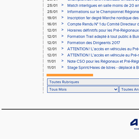
>
25/01
Match interligues en salle moins de 20 an
>
25/01
Informations sur le Championnat Régiona
05/02
>
19/01
Inscription 1er degré Marche nordique des
03/02 (sous condition)
>
16/01
Compte Rendu N° 1 du Comité Directeur 
>
12/01
Horaires définitifs pour les Pré-Régionaux
Aubière
>
12/01
Formation Trail adapté à tout public à Bui
>
12/01
Formation des Dirigeants 2017
>
12/01
ATTENTION ! L'accès en véhicules au Pré-
Bains sera réglementé
>
12/01
ATTENTION ! L'accès en véhicule au Pré-r
Bains sera réglementé
>
11/01
Note CSO pour les Régionaux et Pré-Rég
>
11/01
Stage Sprint/Haies de Istres - déplacé à 