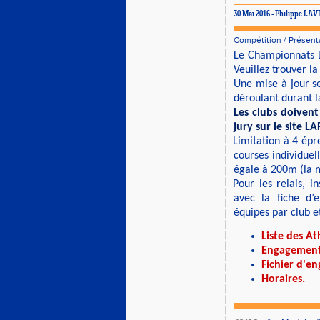
30 Mai 2016 - Philippe LA
Compétition
/
Présent
Le Championnats L
Veuillez trouver la 
Une mise à jour se
déroulant durant l
Les clubs doivent
jury sur le site L
Limitation à 4 épr
courses individuel
égale à 200m (la 
Pour les relais, i
avec la fiche d’
équipes par club e
Liste des At
Engagement
Fichier d'e
Horaires
.