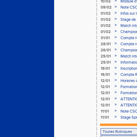
>
10/02
Module d
>
09/02
Note CSO 
>
01/02
Infos sur 
>
01/02
Stage de 
>
01/02
Match int
>
01/02
Champion
- le 12 fév
>
31/01
Compte r
>
28/01
Compte re
à Bourgoi
>
26/01
Championn
>
25/01
Match int
>
25/01
Informati
05/02
>
19/01
Inscripti
03/02 (so
>
16/01
Compte R
>
12/01
Horaires d
Aubière
>
12/01
Formation
>
12/01
Formation
>
12/01
ATTENTION
Bains ser
>
12/01
ATTENTION
Bains ser
>
11/01
Note CSO 
>
11/01
Stage Spr