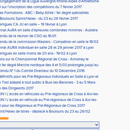
'Engagement de la Ligue Auvergne Rhone-Alpes d'Athlétisme
sur l'inscription des compétitions du 7 février 2017
les Formations : ABC / Baby Athlé / 1er degré spécialités
Boulouris Sprint/Haies - du 23 au 26 février 2017
erligues CA JU en salle – 19 février à Lyon
nat AuRA en salle d’épreuves combinées minimes - Aubière
rier
endu de la réunon de CSO du 16/01
ndu de la commission Masters - Compétion en salle le 18/02
n
at AURA Individuel en salle 28 et 29 janvier 2017 à Lyon
erligues en salle moins de 20 ans - 19/02 à Lyon
ons sur le Championnat Régional de Cross - Annonay le
on 1er degré Marche nordique des 4 et 5/03 prolongée jusqu'au
us condition)
endu N° 1 du Comité Directeur du 10 Décembre 2016
éfinitifs pour les Pré-Régionaux Individuels en Salle à Lyon et
 Trail adapté à tout public à Buis-les-Baronies - 3 au 5 Mars
 des Dirigeants 2017
 ! L'accès en véhicules au Pré-régionaux de Cross à Aix-les-
a réglementé
 ! L'accès en véhicule au Pré-régionaux de Cross à Aix-les-
a réglementé
pour les Régionaux et Pré-Régionaux de Cross 2017
int/Haies de Istres - déplacé à Boulouris du 23 au 26/02