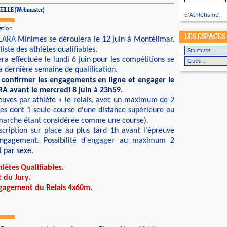
VIEILLE (Webmaster)
d'Athlétisme.
ation
LES ESPACES
ARA Minimes se déroulera le 12 juin à Montélimar.
liste des athlètes qualifiables.
ra effectuée le lundi 6 juin pour les compétitions se
a dernière semaine de qualification.
 confirmer les engagements en ligne et engager le
ARA avant le mercredi 8 juin à 23h59
.
euves par athlète + le relais, avec un maximum de 2
les dont 1 seule course d'une distance supérieure ou
marche étant considérée comme une course).
nscription sur place au plus tard 1h avant l'épreuve
engagement. Possibilité d'engager au maximum 2
t par sexe.
hlètes Qualifiables
.
 du Jury
.
ngagement du Relais 4x60m
.