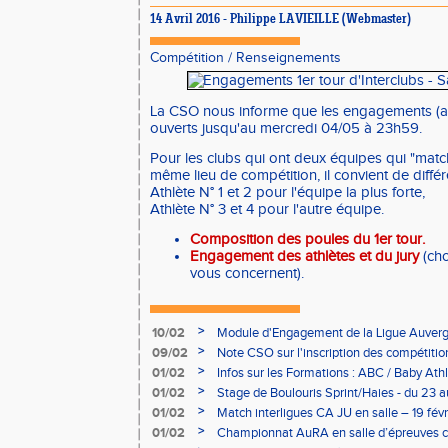
14 Avril 2016 - Philippe LAVIEILLE (Webmaster)
Compétition
/
Renseignements
La CSO nous informe que les engagements (ath
ouverts jusqu'au mercredi 04/05 à 23h59.
Pour les clubs qui ont deux équipes qui "matc
même lieu de compétition, il convient de différe
Athlète N° 1 et 2 pour l'équipe la plus forte,
Athlète N° 3 et 4 pour l'autre équipe.
Composition des poules du 1er tour
.
Engagement des athlètes et du jury
(cho
vous concernent).
>
10/02
Module d'Engagement de la Ligue Auverg
>
09/02
Note CSO sur l'inscription des compétitio
>
01/02
Infos sur les Formations : ABC / Baby Athl
>
01/02
Stage de Boulouris Sprint/Haies - du 23 a
>
01/02
Match interligues CA JU en salle – 19 févr
>
01/02
Championnat AuRA en salle d’épreuves 