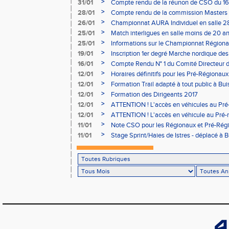
- le 12 février
>
31/01
Compte rendu de la réunon de CSO du 16
>
28/01
Compte rendu de la commission Masters -
à Bourgoin
>
26/01
Championnat AURA Individuel en salle 28
>
25/01
Match interligues en salle moins de 20 an
>
25/01
Informations sur le Championnat Régiona
05/02
>
19/01
Inscription 1er degré Marche nordique des
03/02 (sous condition)
>
16/01
Compte Rendu N° 1 du Comité Directeur 
>
12/01
Horaires définitifs pour les Pré-Régionaux
Aubière
>
12/01
Formation Trail adapté à tout public à Bui
>
12/01
Formation des Dirigeants 2017
>
12/01
ATTENTION ! L'accès en véhicules au Pré-
Bains sera réglementé
>
12/01
ATTENTION ! L'accès en véhicule au Pré-r
Bains sera réglementé
>
11/01
Note CSO pour les Régionaux et Pré-Rég
>
11/01
Stage Sprint/Haies de Istres - déplacé à 