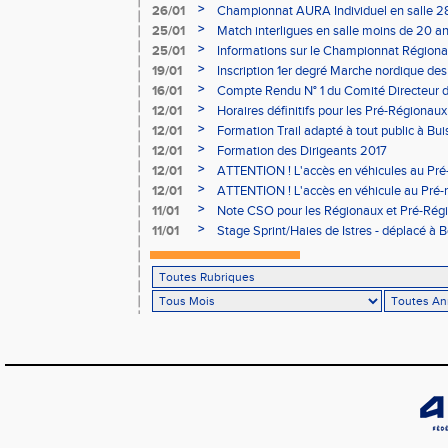
à Bourgoin
>
26/01
Championnat AURA Individuel en salle 28
>
25/01
Match interligues en salle moins de 20 an
>
25/01
Informations sur le Championnat Régiona
05/02
>
19/01
Inscription 1er degré Marche nordique des
03/02 (sous condition)
>
16/01
Compte Rendu N° 1 du Comité Directeur 
>
12/01
Horaires définitifs pour les Pré-Régionaux
Aubière
>
12/01
Formation Trail adapté à tout public à Bui
>
12/01
Formation des Dirigeants 2017
>
12/01
ATTENTION ! L'accès en véhicules au Pré-
Bains sera réglementé
>
12/01
ATTENTION ! L'accès en véhicule au Pré-r
Bains sera réglementé
>
11/01
Note CSO pour les Régionaux et Pré-Rég
>
11/01
Stage Sprint/Haies de Istres - déplacé à 