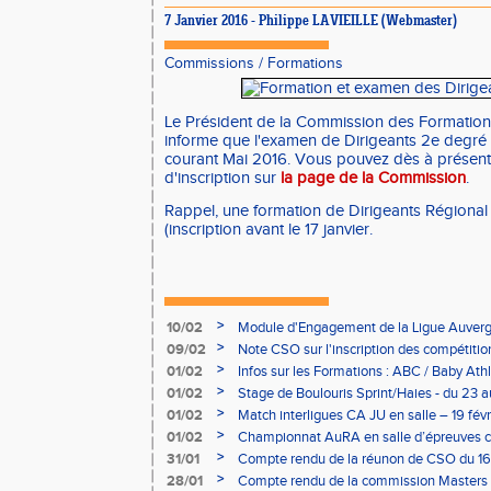
7 Janvier 2016 - Philippe LAVIEILLE (Webmaster)
Commissions
/
Formations
Le Président de la Commission des Formation
informe que l'examen de Dirigeants 2e degré 
courant Mai 2016. Vous pouvez dès à présent 
d'inscription sur
la page de la Commission
.
Rappel, une formation de Dirigeants Régional
(inscription avant le 17 janvier.
>
10/02
Module d'Engagement de la Ligue Auverg
>
09/02
Note CSO sur l'inscription des compétitio
>
01/02
Infos sur les Formations : ABC / Baby Athl
>
01/02
Stage de Boulouris Sprint/Haies - du 23 a
>
01/02
Match interligues CA JU en salle – 19 févr
>
01/02
Championnat AuRA en salle d’épreuves 
- le 12 février
>
31/01
Compte rendu de la réunon de CSO du 16
>
28/01
Compte rendu de la commission Masters -