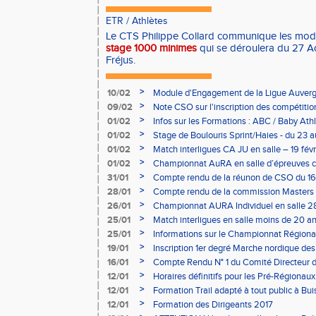
ETR
/
Athlètes
Le CTS Philippe Collard communique les modal
stage 1000 minimes
qui se déroulera du 27 A
Fréjus.
>
10/02
Module d'Engagement de la Ligue Auverg
>
09/02
Note CSO sur l'inscription des compétitio
>
01/02
Infos sur les Formations : ABC / Baby Athl
>
01/02
Stage de Boulouris Sprint/Haies - du 23 a
>
01/02
Match interligues CA JU en salle – 19 févr
>
01/02
Championnat AuRA en salle d’épreuves 
- le 12 février
>
31/01
Compte rendu de la réunon de CSO du 16
>
28/01
Compte rendu de la commission Masters -
à Bourgoin
>
26/01
Championnat AURA Individuel en salle 28
>
25/01
Match interligues en salle moins de 20 an
>
25/01
Informations sur le Championnat Régiona
05/02
>
19/01
Inscription 1er degré Marche nordique des
03/02 (sous condition)
>
16/01
Compte Rendu N° 1 du Comité Directeur 
>
12/01
Horaires définitifs pour les Pré-Régionaux
Aubière
>
12/01
Formation Trail adapté à tout public à Bui
>
12/01
Formation des Dirigeants 2017