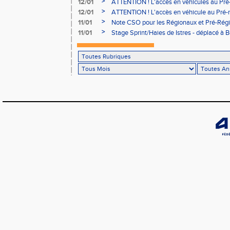
>
12/01
ATTENTION ! L'accès en véhicules au Pré-
Bains sera réglementé
>
12/01
ATTENTION ! L'accès en véhicule au Pré-r
Bains sera réglementé
>
11/01
Note CSO pour les Régionaux et Pré-Rég
>
11/01
Stage Sprint/Haies de Istres - déplacé à 