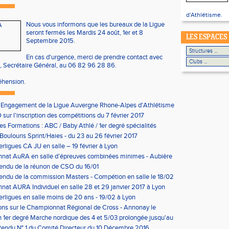
d'Athlétisme.
Nous vous informons que les bureaux de la Ligue
seront fermés les Mardis 24 août, 1er et 8
LES ESPACES
Septembre 2015.
En cas d'urgence, merci de prendre contact avec
 Secrétaire Général, au 06 82 96 28 86.
éhension.
'Engagement de la Ligue Auvergne Rhone-Alpes d'Athlétisme
sur l'inscription des compétitions du 7 février 2017
les Formations : ABC / Baby Athlé / 1er degré spécialités
Boulouris Sprint/Haies - du 23 au 26 février 2017
erligues CA JU en salle – 19 février à Lyon
nat AuRA en salle d’épreuves combinées minimes - Aubière
rier
endu de la réunon de CSO du 16/01
ndu de la commission Masters - Compétion en salle le 18/02
n
at AURA Individuel en salle 28 et 29 janvier 2017 à Lyon
erligues en salle moins de 20 ans - 19/02 à Lyon
ons sur le Championnat Régional de Cross - Annonay le
on 1er degré Marche nordique des 4 et 5/03 prolongée jusqu'au
us condition)
endu N° 1 du Comité Directeur du 10 Décembre 2016