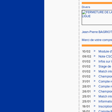
Divers
Jean-Pierre BAGRIOT,
Merci de votre compr
>
10/02
Module d
>
09/02
Note CSO 
>
01/02
Infos sur 
>
01/02
Stage de 
>
01/02
Match int
>
01/02
Champion
- le 12 fév
>
31/01
Compte r
>
28/01
Compte re
à Bourgoi
>
26/01
Championn
>
25/01
Match int
>
25/01
Informati
05/02
>
19/01
Inscripti
03/02 (so
>
16/01
Compte R