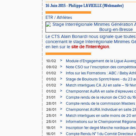
16 Juin 2015 - Philippe LAVIEILLE (Webmaster)
ETR
/
Athlètes
Le CTS Alain Bonardi nous signale que toutes 
concernant le stage Interrégionale Minimes G
en lien sur le
site de l'Interrégion
.
>
10/02
Module d'Engagement de la Ligue Auverg
>
09/02
Note CSO sur l'inscription des compétitio
>
01/02
Infos sur les Formations : ABC / Baby Athl
>
01/02
Stage de Boulouris Sprint/Haies - du 23 a
>
01/02
Match interligues CA JU en salle – 19 févr
>
01/02
Championnat AuRA en salle d’épreuves 
- le 12 février
>
31/01
Compte rendu de la réunon de CSO du 16
>
28/01
Compte rendu de la commission Masters -
à Bourgoin
>
26/01
Championnat AURA Individuel en salle 28
>
25/01
Match interligues en salle moins de 20 an
>
25/01
Informations sur le Championnat Régiona
05/02
>
19/01
Inscription 1er degré Marche nordique des
03/02 (sous condition)
>
16/01
Compte Rendu N° 1 du Comité Directeur 