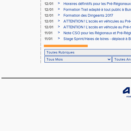
>
12/01
Horaires définitifs pour les Pré-Régionaux
Aubière
>
12/01
Formation Trail adapté à tout public à Bui
>
12/01
Formation des Dirigeants 2017
>
12/01
ATTENTION ! L'accès en véhicules au Pré-
Bains sera réglementé
>
12/01
ATTENTION ! L'accès en véhicule au Pré-r
Bains sera réglementé
>
11/01
Note CSO pour les Régionaux et Pré-Rég
>
11/01
Stage Sprint/Haies de Istres - déplacé à 