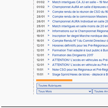
>
01/02
Match interligues CA JU en salle – 19 févr
>
01/02
Championnat AuRA en salle d’épreuves 
- le 12 février
>
31/01
Compte rendu de la réunon de CSO du 16
>
28/01
Compte rendu de la commission Masters -
à Bourgoin
>
26/01
Championnat AURA Individuel en salle 28
>
25/01
Match interligues en salle moins de 20 an
>
25/01
Informations sur le Championnat Régiona
05/02
>
19/01
Inscription 1er degré Marche nordique des
03/02 (sous condition)
>
16/01
Compte Rendu N° 1 du Comité Directeur 
>
12/01
Horaires définitifs pour les Pré-Régionaux
Aubière
>
12/01
Formation Trail adapté à tout public à Bui
>
12/01
Formation des Dirigeants 2017
>
12/01
ATTENTION ! L'accès en véhicules au Pré-
Bains sera réglementé
>
12/01
ATTENTION ! L'accès en véhicule au Pré-r
Bains sera réglementé
>
11/01
Note CSO pour les Régionaux et Pré-Rég
>
11/01
Stage Sprint/Haies de Istres - déplacé à 