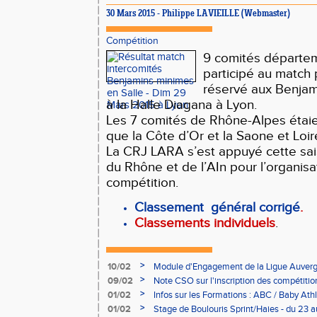
30 Mars 2015 - Philippe LAVIEILLE (Webmaster)
Compétition
9 comités départe
participé au match 
réservé aux Benjami
à la Halle Diagana à Lyon.
Les 7 comités de Rhône-Alpes étaie
que la Côte d’Or et la Saone et Loir
La CRJ LARA s’est appuyé cette sai
du Rhône et de l’AIn pour l’organisa
compétition.
Classement général corrigé
.
C
lassements individuel
s
.
>
10/02
Module d'Engagement de la Ligue Auverg
>
09/02
Note CSO sur l'inscription des compétitio
>
01/02
Infos sur les Formations : ABC / Baby Athl
>
01/02
Stage de Boulouris Sprint/Haies - du 23 a