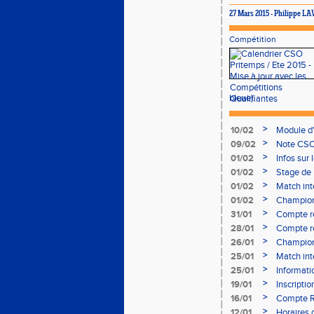
27 Mars 2015 - Philippe L
Compétition
bleue).
>
10/02
Module d
>
09/02
Note CSO 
>
01/02
Infos sur 
>
01/02
Stage de 
>
01/02
Match int
>
01/02
Champion
- le 12 fév
>
31/01
Compte r
>
28/01
Compte re
à Bourgoi
>
26/01
Championn
>
25/01
Match int
>
25/01
Informati
05/02
>
19/01
Inscripti
03/02 (so
>
16/01
Compte R
>
12/01
Horaires d