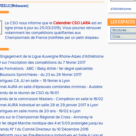
AVIEILLE (Webmaster)
d'Athlétisme.
LES ESPACES
La CSO nous informe que le
Calendrier CSO LARA
est en
ligne (mise à jour au 25/03/2015). Vous pourrez retrouver
notamment les compétitions qualifiantes aux
Championnats de France (notifiées par un petit drapeau
'Engagement de la Ligue Auvergne Rhone-Alpes d'Athlétisme
sur l'inscription des compétitions du 7 février 2017
les Formations : ABC / Baby Athlé / 1er degré spécialités
Boulouris Sprint/Haies - du 23 au 26 février 2017
erligues CA JU en salle – 19 février à Lyon
nat AuRA en salle d’épreuves combinées minimes - Aubière
rier
endu de la réunon de CSO du 16/01
ndu de la commission Masters - Compétion en salle le 18/02
n
at AURA Individuel en salle 28 et 29 janvier 2017 à Lyon
erligues en salle moins de 20 ans - 19/02 à Lyon
ons sur le Championnat Régional de Cross - Annonay le
on 1er degré Marche nordique des 4 et 5/03 prolongée jusqu'au
us condition)
endu N° 1 du Comité Directeur du 10 Décembre 2016
éfinitifs pour les Pré-Régionaux Individuels en Salle à Lyon et