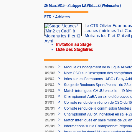
26 Mars 2015 - Philippe LAVIEILLE (Webmaster)
ETR
/
Athlètes
Le CTR Olivier Four nous
Jeunes (minimes 1 et Cad
Moirans les 11 et 12 Avril
Invitation au Stage
.
Liste des Stagiaires
.
>
10/02
Module d'Engagement de la Ligue Auverg
>
09/02
Note CSO sur l'inscription des compétitio
>
01/02
Infos sur les Formations : ABC / Baby Athl
>
01/02
Stage de Boulouris Sprint/Haies - du 23 a
>
01/02
Match interligues CA JU en salle – 19 févr
>
01/02
Championnat AuRA en salle d’épreuves 
- le 12 février
>
31/01
Compte rendu de la réunon de CSO du 16
>
28/01
Compte rendu de la commission Masters -
à Bourgoin
>
26/01
Championnat AURA Individuel en salle 28
>
25/01
Match interligues en salle moins de 20 an
>
25/01
Informations sur le Championnat Régiona
05/02
>