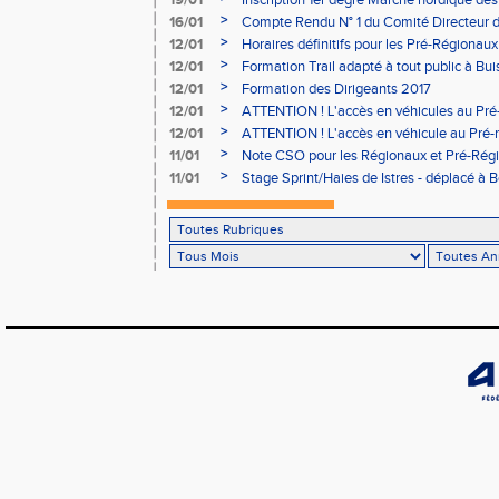
19/01
Inscription 1er degré Marche nordique des
03/02 (sous condition)
>
16/01
Compte Rendu N° 1 du Comité Directeur 
>
12/01
Horaires définitifs pour les Pré-Régionaux
Aubière
>
12/01
Formation Trail adapté à tout public à Bui
>
12/01
Formation des Dirigeants 2017
>
12/01
ATTENTION ! L'accès en véhicules au Pré-
Bains sera réglementé
>
12/01
ATTENTION ! L'accès en véhicule au Pré-r
Bains sera réglementé
>
11/01
Note CSO pour les Régionaux et Pré-Rég
>
11/01
Stage Sprint/Haies de Istres - déplacé à 