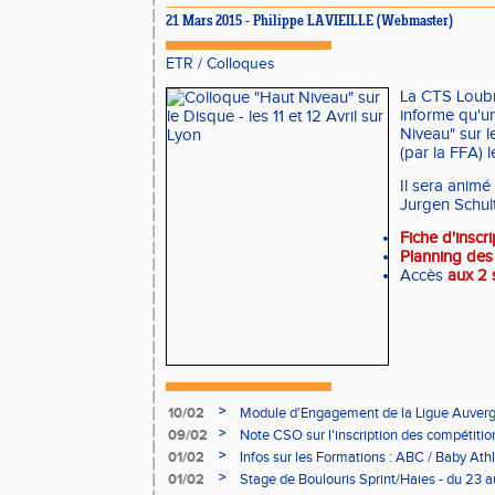
21 Mars 2015 - Philippe LAVIEILLE (Webmaster)
ETR
/
Colloques
La CTS Loub
informe qu'u
Niveau" sur l
(par la FFA) l
Il sera animé
Jurgen Schult
Fiche d'inscri
Planning des
Accès
aux 2 
>
10/02
Module d'Engagement de la Ligue Auverg
>
09/02
Note CSO sur l'inscription des compétitio
>
01/02
Infos sur les Formations : ABC / Baby Athl
>
01/02
Stage de Boulouris Sprint/Haies - du 23 a