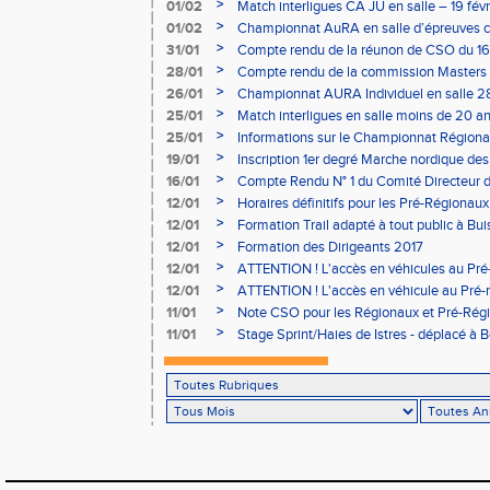
>
01/02
Match interligues CA JU en salle – 19 févr
>
01/02
Championnat AuRA en salle d’épreuves 
- le 12 février
>
31/01
Compte rendu de la réunon de CSO du 16
>
28/01
Compte rendu de la commission Masters -
à Bourgoin
>
26/01
Championnat AURA Individuel en salle 28
>
25/01
Match interligues en salle moins de 20 an
>
25/01
Informations sur le Championnat Régiona
05/02
>
19/01
Inscription 1er degré Marche nordique des
03/02 (sous condition)
>
16/01
Compte Rendu N° 1 du Comité Directeur 
>
12/01
Horaires définitifs pour les Pré-Régionaux
Aubière
>
12/01
Formation Trail adapté à tout public à Bui
>
12/01
Formation des Dirigeants 2017
>
12/01
ATTENTION ! L'accès en véhicules au Pré-
Bains sera réglementé
>
12/01
ATTENTION ! L'accès en véhicule au Pré-r
Bains sera réglementé
>
11/01
Note CSO pour les Régionaux et Pré-Rég
>
11/01
Stage Sprint/Haies de Istres - déplacé à 