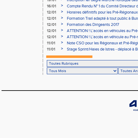
19/01
Inscription 1er degré Marche nordique des
03/02 (sous condition)
>
16/01
Compte Rendu N° 1 du Comité Directeur 
>
12/01
Horaires définitifs pour les Pré-Régionaux
Aubière
>
12/01
Formation Trail adapté à tout public à Bui
>
12/01
Formation des Dirigeants 2017
>
12/01
ATTENTION ! L'accès en véhicules au Pré-
Bains sera réglementé
>
12/01
ATTENTION ! L'accès en véhicule au Pré-r
Bains sera réglementé
>
11/01
Note CSO pour les Régionaux et Pré-Rég
>
11/01
Stage Sprint/Haies de Istres - déplacé à 