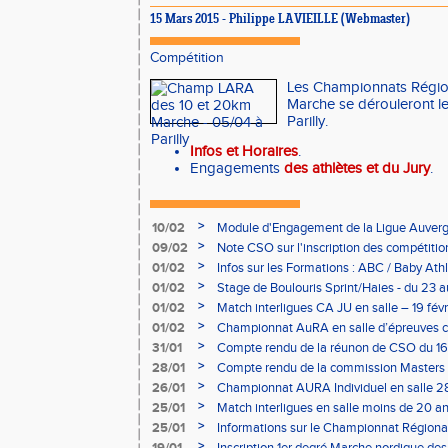
15 Mars 2015 - Philippe LAVIEILLE (Webmaster)
Compétition
Les Championnats Régio
Marche se dérouleront le
Parilly.
Infos et Horaires
.
Engagements
des athlètes et du Jury
.
>
10/02
Module d'Engagement de la Ligue Auverg
>
09/02
Note CSO sur l'inscription des compétitio
>
01/02
Infos sur les Formations : ABC / Baby Athl
>
01/02
Stage de Boulouris Sprint/Haies - du 23 a
>
01/02
Match interligues CA JU en salle – 19 févr
>
01/02
Championnat AuRA en salle d’épreuves 
- le 12 février
>
31/01
Compte rendu de la réunon de CSO du 16
>
28/01
Compte rendu de la commission Masters -
à Bourgoin
>
26/01
Championnat AURA Individuel en salle 28
>
25/01
Match interligues en salle moins de 20 an
>
25/01
Informations sur le Championnat Régiona
05/02
>