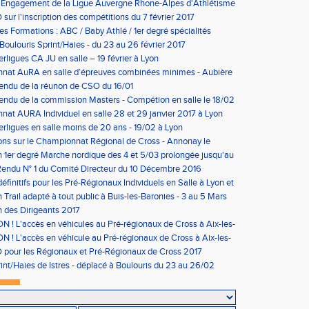
'Engagement de la Ligue Auvergne Rhone-Alpes d'Athlétisme
sur l'inscription des compétitions du 7 février 2017
les Formations : ABC / Baby Athlé / 1er degré spécialités
Boulouris Sprint/Haies - du 23 au 26 février 2017
erligues CA JU en salle – 19 février à Lyon
nat AuRA en salle d’épreuves combinées minimes - Aubière
rier
endu de la réunon de CSO du 16/01
ndu de la commission Masters - Compétion en salle le 18/02
n
at AURA Individuel en salle 28 et 29 janvier 2017 à Lyon
erligues en salle moins de 20 ans - 19/02 à Lyon
ons sur le Championnat Régional de Cross - Annonay le
on 1er degré Marche nordique des 4 et 5/03 prolongée jusqu'au
us condition)
endu N° 1 du Comité Directeur du 10 Décembre 2016
éfinitifs pour les Pré-Régionaux Individuels en Salle à Lyon et
 Trail adapté à tout public à Buis-les-Baronies - 3 au 5 Mars
 des Dirigeants 2017
 ! L'accès en véhicules au Pré-régionaux de Cross à Aix-les-
a réglementé
 ! L'accès en véhicule au Pré-régionaux de Cross à Aix-les-
a réglementé
pour les Régionaux et Pré-Régionaux de Cross 2017
int/Haies de Istres - déplacé à Boulouris du 23 au 26/02