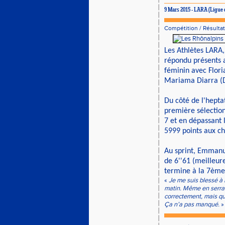
9 Mars 2015 - LARA (Ligue
Compétition
/
Résulta
Les Athlètes LARA,
répondu présents 
féminin avec Floria
Mariama Diarra (
Du côté de l'hepta
première sélection
7 et en dépassant 
5999 points aux c
Au sprint, Emmanul
de 6''61 (meilleur
termine à la 7ème
«
Je me suis blessé à 
matin. Même en serrant
correctement, mais que
Ça n’a pas manqué.