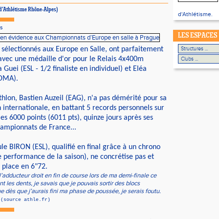
 d'Athlétisme Rhône-Alpes)
d'Athlétisme.
ts
LES ESPACES
 sélectionnés aux Europe en Salle, ont parfaitement
avec une médaille d'or pour le Relais 4x400m
 Guei (ESL - 1/2 finaliste en individuel) et Eléa
DMA).
thlon, Bastien Auzeil (EAG), n'a pas démérité pour sa
 internationale, en battant 5 records personnels sur
les 6000 points (6011 pts), quinze jours après ses
hampionnats de France...
e BIRON (ESL), qualifié en final grâce à un chrono
e performance de la saison), ne concrétise pas et
 place en 6"72.
l’adducteur droit en fin de course lors de ma demi-finale ce
 les dents, je savais que je pouvais sortir des blocs
 dès que j’aurais fini ma phase de poussée, je serais foutu.
»
(source athle.fr)