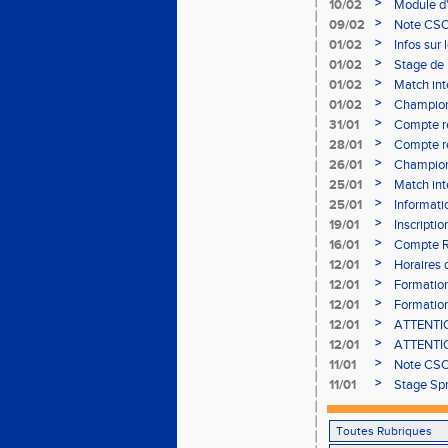
>
10/02
Module d
>
09/02
Note CSO 
>
01/02
Infos sur 
>
01/02
Stage de 
>
01/02
Match int
>
01/02
Champion
- le 12 fév
>
31/01
Compte r
>
28/01
Compte re
à Bourgoi
>
26/01
Championn
>
25/01
Match int
>
25/01
Informati
05/02
>
19/01
Inscripti
03/02 (so
>
16/01
Compte R
>
12/01
Horaires d
Aubière
>
12/01
Formation
>
12/01
Formation
>
12/01
ATTENTION
Bains ser
>
12/01
ATTENTION
Bains ser
>
11/01
Note CSO 
>
11/01
Stage Spr