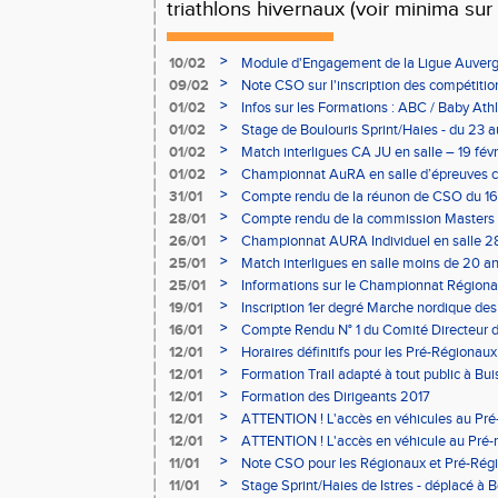
triathlons hivernaux (voir minima sur l
>
10/02
Module d'Engagement de la Ligue Auverg
>
09/02
Note CSO sur l'inscription des compétitio
>
01/02
Infos sur les Formations : ABC / Baby Athl
>
01/02
Stage de Boulouris Sprint/Haies - du 23 a
>
01/02
Match interligues CA JU en salle – 19 févr
>
01/02
Championnat AuRA en salle d’épreuves 
- le 12 février
>
31/01
Compte rendu de la réunon de CSO du 16
>
28/01
Compte rendu de la commission Masters -
à Bourgoin
>
26/01
Championnat AURA Individuel en salle 28
>
25/01
Match interligues en salle moins de 20 an
>
25/01
Informations sur le Championnat Régiona
05/02
>
19/01
Inscription 1er degré Marche nordique des
03/02 (sous condition)
>
16/01
Compte Rendu N° 1 du Comité Directeur 
>
12/01
Horaires définitifs pour les Pré-Régionaux
Aubière
>
12/01
Formation Trail adapté à tout public à Bui
>
12/01
Formation des Dirigeants 2017
>
12/01
ATTENTION ! L'accès en véhicules au Pré-
Bains sera réglementé
>
12/01
ATTENTION ! L'accès en véhicule au Pré-r
Bains sera réglementé
>
11/01
Note CSO pour les Régionaux et Pré-Rég
>
11/01
Stage Sprint/Haies de Istres - déplacé à 