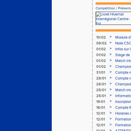
Compétition
/
Présent
>
10/02
Module d
>
09/02
Note CSO 
>
01/02
Infos sur 
>
01/02
Stage de 
>
01/02
Match int
>
01/02
Champion
- le 12 fév
>
31/01
Compte r
>
28/01
Compte re
à Bourgoi
>
26/01
Championn
>
25/01
Match int
>
25/01
Informati
05/02
>
19/01
Inscripti
03/02 (so
>
16/01
Compte R
>
12/01
Horaires d
Aubière
>
12/01
Formation
>
12/01
Formation
>