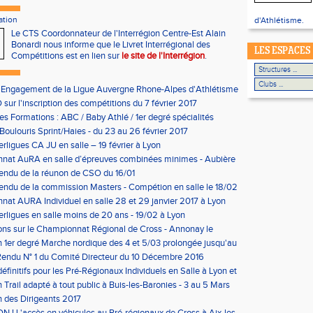
ation
d'Athlétisme.
Le CTS Coordonnateur de l'Interrégion Centre-Est Alain
Bonardi nous informe que le Livret Interrégional des
LES ESPACES
Compétitions est en lien sur
le site de l'Interrégion
.
'Engagement de la Ligue Auvergne Rhone-Alpes d'Athlétisme
sur l'inscription des compétitions du 7 février 2017
les Formations : ABC / Baby Athlé / 1er degré spécialités
Boulouris Sprint/Haies - du 23 au 26 février 2017
erligues CA JU en salle – 19 février à Lyon
nat AuRA en salle d’épreuves combinées minimes - Aubière
rier
endu de la réunon de CSO du 16/01
ndu de la commission Masters - Compétion en salle le 18/02
n
at AURA Individuel en salle 28 et 29 janvier 2017 à Lyon
erligues en salle moins de 20 ans - 19/02 à Lyon
ons sur le Championnat Régional de Cross - Annonay le
on 1er degré Marche nordique des 4 et 5/03 prolongée jusqu'au
us condition)
endu N° 1 du Comité Directeur du 10 Décembre 2016
éfinitifs pour les Pré-Régionaux Individuels en Salle à Lyon et
 Trail adapté à tout public à Buis-les-Baronies - 3 au 5 Mars
 des Dirigeants 2017