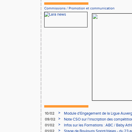
Commissions
/
Promotion et communication
>
10/02
Module d'Engagement de la Ligue Auverg
>
09/02
Note CSO sur l'inscription des compétitio
>
01/02
Infos sur les Formations : ABC / Baby Athl
>
01/02
Stage de Boulouris Sprint/Haies - du 23 a