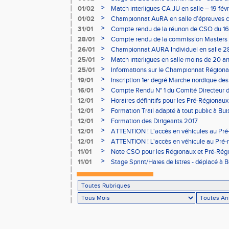
>
01/02
Match interligues CA JU en salle – 19 févr
>
01/02
Championnat AuRA en salle d’épreuves 
- le 12 février
>
31/01
Compte rendu de la réunon de CSO du 16
>
28/01
Compte rendu de la commission Masters -
à Bourgoin
>
26/01
Championnat AURA Individuel en salle 28
>
25/01
Match interligues en salle moins de 20 an
>
25/01
Informations sur le Championnat Régiona
05/02
>
19/01
Inscription 1er degré Marche nordique des
03/02 (sous condition)
>
16/01
Compte Rendu N° 1 du Comité Directeur 
>
12/01
Horaires définitifs pour les Pré-Régionaux
Aubière
>
12/01
Formation Trail adapté à tout public à Bui
>
12/01
Formation des Dirigeants 2017
>
12/01
ATTENTION ! L'accès en véhicules au Pré-
Bains sera réglementé
>
12/01
ATTENTION ! L'accès en véhicule au Pré-r
Bains sera réglementé
>
11/01
Note CSO pour les Régionaux et Pré-Rég
>
11/01
Stage Sprint/Haies de Istres - déplacé à 