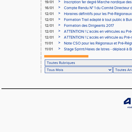
05/02
>
19/01
Inscription 1er degré Marche nordique des
03/02 (sous condition)
>
16/01
Compte Rendu N° 1 du Comité Directeur 
>
12/01
Horaires définitifs pour les Pré-Régionaux
Aubière
>
12/01
Formation Trail adapté à tout public à Bui
>
12/01
Formation des Dirigeants 2017
>
12/01
ATTENTION ! L'accès en véhicules au Pré-
Bains sera réglementé
>
12/01
ATTENTION ! L'accès en véhicule au Pré-r
Bains sera réglementé
>
11/01
Note CSO pour les Régionaux et Pré-Rég
>
11/01
Stage Sprint/Haies de Istres - déplacé à 