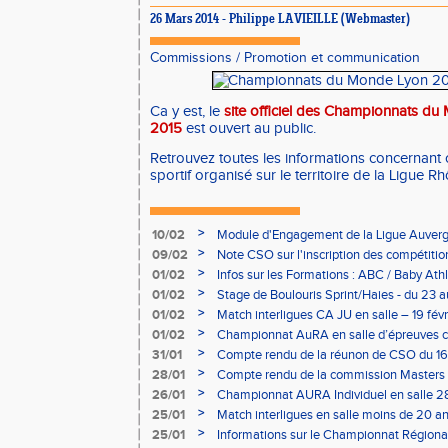
26 Mars 2014 - Philippe LAVIEILLE (Webmaster)
Commissions
/
Promotion et communication
Ca y est, le
site officiel des Championnats d
2015
est ouvert au public.
Retrouvez toutes les informations concernan
sportif organisé sur le territoire de la Ligue 
>
10/02
Module d'Engagement de la Ligue Auverg
>
09/02
Note CSO sur l'inscription des compétitio
>
01/02
Infos sur les Formations : ABC / Baby Athl
>
01/02
Stage de Boulouris Sprint/Haies - du 23 a
>
01/02
Match interligues CA JU en salle – 19 févr
>
01/02
Championnat AuRA en salle d’épreuves 
- le 12 février
>
31/01
Compte rendu de la réunon de CSO du 16
>
28/01
Compte rendu de la commission Masters -
à Bourgoin
>
26/01
Championnat AURA Individuel en salle 28
>
25/01
Match interligues en salle moins de 20 an
>
25/01
Informations sur le Championnat Régiona