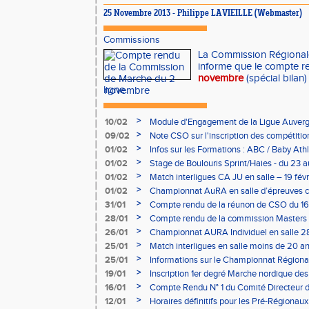
25 Novembre 2013 - Philippe LAVIEILLE (Webmaster)
Commissions
La Commission Régional
informe que le compte r
novembre
(spécial bilan
ligne.
>
10/02
Module d'Engagement de la Ligue Auverg
>
09/02
Note CSO sur l'inscription des compétitio
>
01/02
Infos sur les Formations : ABC / Baby Athl
>
01/02
Stage de Boulouris Sprint/Haies - du 23 a
>
01/02
Match interligues CA JU en salle – 19 févr
>
01/02
Championnat AuRA en salle d’épreuves 
- le 12 février
>
31/01
Compte rendu de la réunon de CSO du 16
>
28/01
Compte rendu de la commission Masters -
à Bourgoin
>
26/01
Championnat AURA Individuel en salle 28
>
25/01
Match interligues en salle moins de 20 an
>
25/01
Informations sur le Championnat Régiona
05/02
>
19/01
Inscription 1er degré Marche nordique des
03/02 (sous condition)
>
16/01
Compte Rendu N° 1 du Comité Directeur 
>
12/01
Horaires définitifs pour les Pré-Régionaux