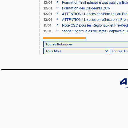
Aubière
>
12/01
Formation Trail adapté à tout public à Bui
>
12/01
Formation des Dirigeants 2017
>
12/01
ATTENTION ! L'accès en véhicules au Pré-
Bains sera réglementé
>
12/01
ATTENTION ! L'accès en véhicule au Pré-r
Bains sera réglementé
>
11/01
Note CSO pour les Régionaux et Pré-Rég
>
11/01
Stage Sprint/Haies de Istres - déplacé à 