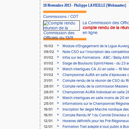
18 Novembre 2013 - Philippe LAVIEILLE (Webmaster)
Commissions
/
COT
La Commission des Offic
compte rendu de la réu
en ligne.
>
10/02
Module d'Engagement de la Ligue Auverg
>
09/02
Note CSO sur l'inscription des compétitio
>
01/02
Infos sur les Formations : ABC / Baby Athl
>
01/02
Stage de Boulouris Sprint/Haies - du 23 a
>
01/02
Match interligues CA JU en salle – 19 févr
>
01/02
Championnat AuRA en salle d’épreuves 
- le 12 février
>
31/01
Compte rendu de la réunon de CSO du 16
>
28/01
Compte rendu de la commission Masters -
à Bourgoin
>
26/01
Championnat AURA Individuel en salle 28
>
25/01
Match interligues en salle moins de 20 an
>
25/01
Informations sur le Championnat Régiona
05/02
>
19/01
Inscription 1er degré Marche nordique des
03/02 (sous condition)
>
16/01
Compte Rendu N° 1 du Comité Directeur 
>
12/01
Horaires définitifs pour les Pré-Régionaux
Aubière
>
12/01
Formation Trail adapté à tout public à Bui