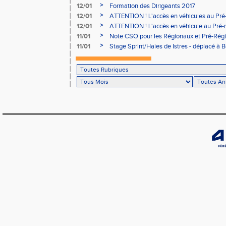
>
12/01
Formation des Dirigeants 2017
>
12/01
ATTENTION ! L'accès en véhicules au Pré-
Bains sera réglementé
>
12/01
ATTENTION ! L'accès en véhicule au Pré-r
Bains sera réglementé
>
11/01
Note CSO pour les Régionaux et Pré-Rég
>
11/01
Stage Sprint/Haies de Istres - déplacé à 