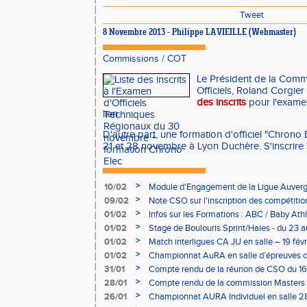
Tweet
8 Novembre 2013 - Philippe LAVIEILLE (Webmaster)
Commissions
/
COT
Le Président de la Comm
Officiels, Roland Corgie
des inscrits
pour l'exame
lien.
D'autre part, une formation d'officiel "Chrono 
21 et 28 novembre à Lyon Duchère. S'inscrire 
>
10/02
Module d'Engagement de la Ligue Auverg
>
09/02
Note CSO sur l'inscription des compétitio
>
01/02
Infos sur les Formations : ABC / Baby Athl
>
01/02
Stage de Boulouris Sprint/Haies - du 23 a
>
01/02
Match interligues CA JU en salle – 19 févr
>
01/02
Championnat AuRA en salle d’épreuves 
- le 12 février
>
31/01
Compte rendu de la réunon de CSO du 16
>
28/01
Compte rendu de la commission Masters -
à Bourgoin
>
26/01
Championnat AURA Individuel en salle 28