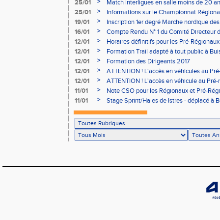
>
25/01
Match interligues en salle moins de 20 an
>
25/01
Informations sur le Championnat Régiona
05/02
>
19/01
Inscription 1er degré Marche nordique des
03/02 (sous condition)
>
16/01
Compte Rendu N° 1 du Comité Directeur 
>
12/01
Horaires définitifs pour les Pré-Régionaux
Aubière
>
12/01
Formation Trail adapté à tout public à Bui
>
12/01
Formation des Dirigeants 2017
>
12/01
ATTENTION ! L'accès en véhicules au Pré-
Bains sera réglementé
>
12/01
ATTENTION ! L'accès en véhicule au Pré-r
Bains sera réglementé
>
11/01
Note CSO pour les Régionaux et Pré-Rég
>
11/01
Stage Sprint/Haies de Istres - déplacé à 