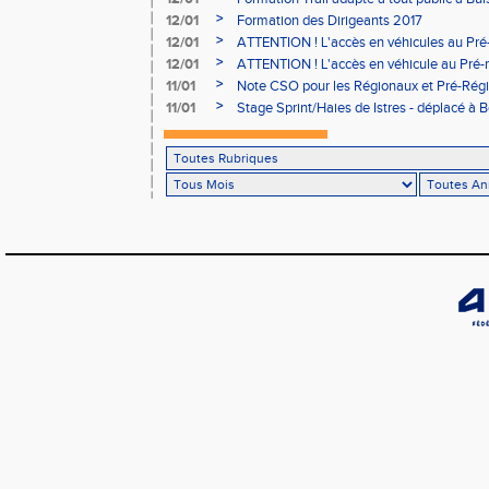
>
12/01
Formation des Dirigeants 2017
>
12/01
ATTENTION ! L'accès en véhicules au Pré-
Bains sera réglementé
>
12/01
ATTENTION ! L'accès en véhicule au Pré-r
Bains sera réglementé
>
11/01
Note CSO pour les Régionaux et Pré-Rég
>
11/01
Stage Sprint/Haies de Istres - déplacé à 