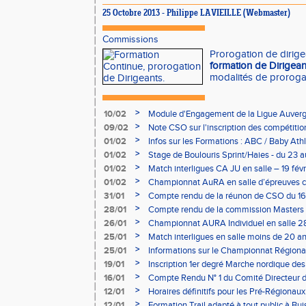
25 Octobre 2013 - Philippe LAVIEILLE (Webmaster)
Commissions
Prorogation de dirige
formation de Dirigea
modalités de proroga
>
10/02
Module d'Engagement de la Ligue Auverg
>
09/02
Note CSO sur l'inscription des compétitio
>
01/02
Infos sur les Formations : ABC / Baby Athl
>
01/02
Stage de Boulouris Sprint/Haies - du 23 a
>
01/02
Match interligues CA JU en salle – 19 févr
>
01/02
Championnat AuRA en salle d’épreuves 
- le 12 février
>
31/01
Compte rendu de la réunon de CSO du 16
>
28/01
Compte rendu de la commission Masters -
à Bourgoin
>
26/01
Championnat AURA Individuel en salle 28
>
25/01
Match interligues en salle moins de 20 an
>
25/01
Informations sur le Championnat Régiona
05/02
>
19/01
Inscription 1er degré Marche nordique des
03/02 (sous condition)
>
16/01
Compte Rendu N° 1 du Comité Directeur 
>
12/01
Horaires définitifs pour les Pré-Régionaux
Aubière
>
12/01
Formation Trail adapté à tout public à Bui