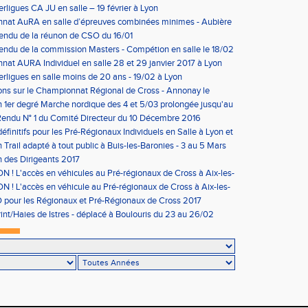
erligues CA JU en salle – 19 février à Lyon
nat AuRA en salle d’épreuves combinées minimes - Aubière
rier
endu de la réunon de CSO du 16/01
ndu de la commission Masters - Compétion en salle le 18/02
n
at AURA Individuel en salle 28 et 29 janvier 2017 à Lyon
erligues en salle moins de 20 ans - 19/02 à Lyon
ons sur le Championnat Régional de Cross - Annonay le
on 1er degré Marche nordique des 4 et 5/03 prolongée jusqu'au
us condition)
endu N° 1 du Comité Directeur du 10 Décembre 2016
éfinitifs pour les Pré-Régionaux Individuels en Salle à Lyon et
 Trail adapté à tout public à Buis-les-Baronies - 3 au 5 Mars
 des Dirigeants 2017
 ! L'accès en véhicules au Pré-régionaux de Cross à Aix-les-
a réglementé
 ! L'accès en véhicule au Pré-régionaux de Cross à Aix-les-
a réglementé
pour les Régionaux et Pré-Régionaux de Cross 2017
int/Haies de Istres - déplacé à Boulouris du 23 au 26/02