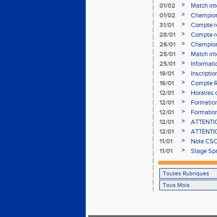
>
01/02
Match int
>
01/02
Champion
- le 12 fév
>
31/01
Compte r
>
28/01
Compte re
à Bourgoi
>
26/01
Championn
>
25/01
Match int
>
25/01
Informati
05/02
>
19/01
Inscripti
03/02 (so
>
16/01
Compte R
>
12/01
Horaires d
Aubière
>
12/01
Formation
>
12/01
Formation
>
12/01
ATTENTION
Bains ser
>
12/01
ATTENTION
Bains ser
>
11/01
Note CSO 
>
11/01
Stage Spr