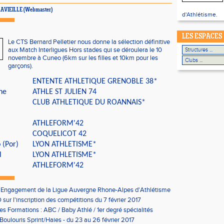
e LAVIEILLE (Webmaster)
d'Athlétisme.
LES ESPACES
Le CTS Bernard Pelletier nous donne la sélection définitive
aux Match Interligues Hors stades qui se déroulera le 10
novembre à Cuneo (6km sur les filles et 10km pour les
garçons).
ENTENTE ATHLETIQUE GRENOBLE 38*
ne
ATHLE ST JULIEN 74
CLUB ATHLETIQUE DU ROANNAIS*
ATHLEFORM'42
COQUELICOT 42
 (Por)
LYON ATHLETISME*
l
LYON ATHLETISME*
ATHLEFORM'42
'Engagement de la Ligue Auvergne Rhone-Alpes d'Athlétisme
sur l'inscription des compétitions du 7 février 2017
les Formations : ABC / Baby Athlé / 1er degré spécialités
Boulouris Sprint/Haies - du 23 au 26 février 2017