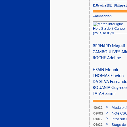
11 Octobre 2013 - Philipp
Compétition
BERNARD Magali
CAMBOULIVES Ali
ROCHE Adeline
HSAIN Mounir
THOMAS Flavien
DA SILVA Fernando
ROUANIA Guy-noe
TATAH Samir
>
10/02
Module d
>
09/02
Note CSO 
>
01/02
Infos sur 
>
01/02
Stage de 