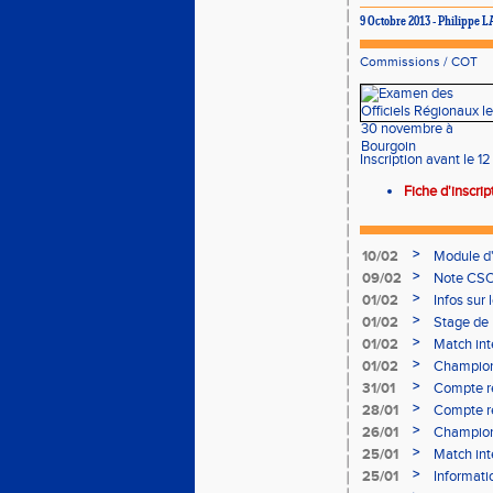
9 Octobre 2013 - Philippe
Commissions
/
COT
Inscription avant le 1
Fiche d'inscri
>
10/02
Module d
>
09/02
Note CSO 
>
01/02
Infos sur 
>
01/02
Stage de 
>
01/02
Match int
>
01/02
Champion
- le 12 fév
>
31/01
Compte r
>
28/01
Compte re
à Bourgoi
>
26/01
Championn
>
25/01
Match int
>
25/01
Informati