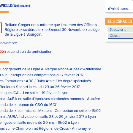
 LAVIEILLE (Webmaster)
d'Athlétisme.
LES ESPACES
Rolland Corgier nous informe que l'examen des Officiels
Régionaux se déroulera le Samedi 30 Novembre au siège
de la Ligue à Bourgoin.
2 novembre.
ption
et condition de participation
'Engagement de la Ligue Auvergne Rhone-Alpes d'Athlétisme
sur l'inscription des compétitions du 7 février 2017
les Formations : ABC / Baby Athlé / 1er degré spécialités
Boulouris Sprint/Haies - du 23 au 26 février 2017
erligues CA JU en salle – 19 février à Lyon
nat AuRA en salle d’épreuves combinées minimes - Aubière
rier
endu de la réunon de CSO du 16/01
ndu de la commission Masters - Compétion en salle le 18/02
n
at AURA Individuel en salle 28 et 29 janvier 2017 à Lyon
erligues en salle moins de 20 ans - 19/02 à Lyon
ons sur le Championnat Régional de Cross - Annonay le