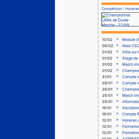
Compétition
/
Horaires
>
10/02
Module d
>
09/02
Note CSO 
>
01/02
Infos sur 
>
01/02
Stage de 
>
01/02
Match int
>
01/02
Champion
- le 12 fév
>
31/01
Compte r
>
28/01
Compte re
à Bourgoi
>
26/01
Championn
>
25/01
Match int
>
25/01
Informati
05/02
>
19/01
Inscripti
03/02 (so
>
16/01
Compte R
>
12/01
Horaires d
Aubière
>
12/01
Formation
>
12/01
Formation
>