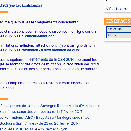
 HAYOZ (Services Administratifs)
d'Athlétisme.
LES ESPACES
forme que tous les renseignements concernant :
ces et mutations pour la nouvelle saison sont en ligne dans la
ues club" puis
"Licences-Mutation"
(affiliations, radiation, rattachement ...) sont en ligne dans la
ues club" puis
"Affiliation - fusion radiation de club"
quons également
le mémento de la CSR 2014
, reprenant les
es, le montant des droits de mutation, la répartition des droits
nelle, le montant des compensations financières, le montant
nts complémentaires nous restons à votre disposition :
elara.com
'Engagement de la Ligue Auvergne Rhone-Alpes d'Athlétisme
sur l'inscription des compétitions du 7 février 2017
les Formations : ABC / Baby Athlé / 1er degré spécialités
Boulouris Sprint/Haies - du 23 au 26 février 2017
erligues CA JU en salle – 19 février à Lyon