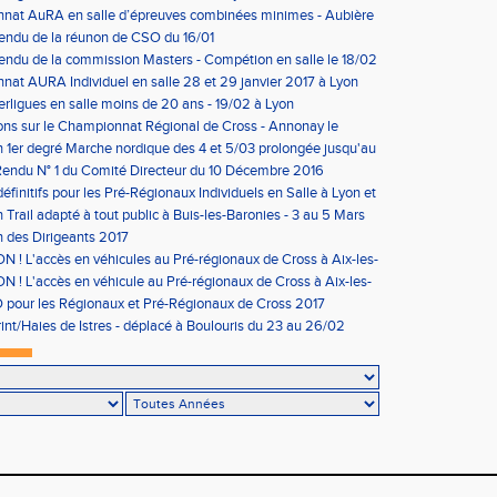
nat AuRA en salle d’épreuves combinées minimes - Aubière
rier
endu de la réunon de CSO du 16/01
ndu de la commission Masters - Compétion en salle le 18/02
n
at AURA Individuel en salle 28 et 29 janvier 2017 à Lyon
erligues en salle moins de 20 ans - 19/02 à Lyon
ons sur le Championnat Régional de Cross - Annonay le
on 1er degré Marche nordique des 4 et 5/03 prolongée jusqu'au
us condition)
endu N° 1 du Comité Directeur du 10 Décembre 2016
éfinitifs pour les Pré-Régionaux Individuels en Salle à Lyon et
 Trail adapté à tout public à Buis-les-Baronies - 3 au 5 Mars
 des Dirigeants 2017
 ! L'accès en véhicules au Pré-régionaux de Cross à Aix-les-
a réglementé
 ! L'accès en véhicule au Pré-régionaux de Cross à Aix-les-
a réglementé
pour les Régionaux et Pré-Régionaux de Cross 2017
int/Haies de Istres - déplacé à Boulouris du 23 au 26/02