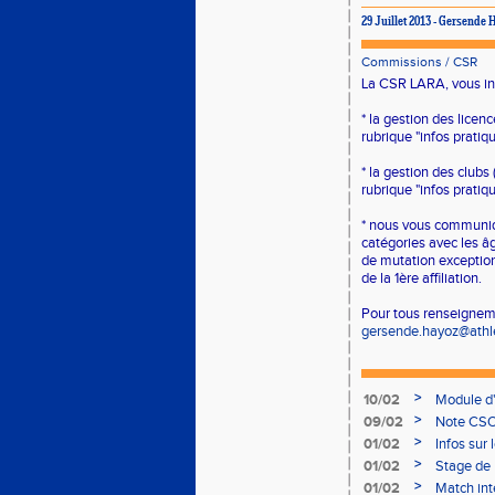
29 Juillet 2013 - Gersende
Commissions
/
CSR
La CSR LARA, vous in
* la gestion des licen
rubrique "infos pratiq
* la gestion des clubs 
rubrique "infos pratiq
* nous vous communi
catégories avec les âg
de mutation exception
de la 1ère affiliation.
Pour tous renseigneme
gersende.hayoz@athl
>
10/02
Module d
>
09/02
Note CSO 
>
01/02
Infos sur 
>
01/02
Stage de 
>
01/02
Match int