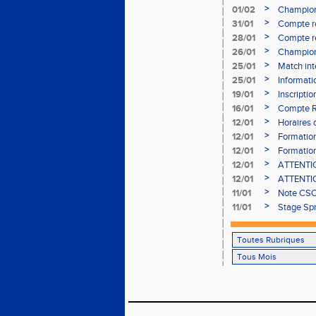
>
01/02
Champion
- le 12 fév
>
31/01
Compte r
>
28/01
Compte re
à Bourgoi
>
26/01
Championn
>
25/01
Match int
>
25/01
Informati
05/02
>
19/01
Inscripti
03/02 (so
>
16/01
Compte R
>
12/01
Horaires d
Aubière
>
12/01
Formation
>
12/01
Formation
>
12/01
ATTENTION
Bains ser
>
12/01
ATTENTION
Bains ser
>
11/01
Note CSO 
>
11/01
Stage Spr