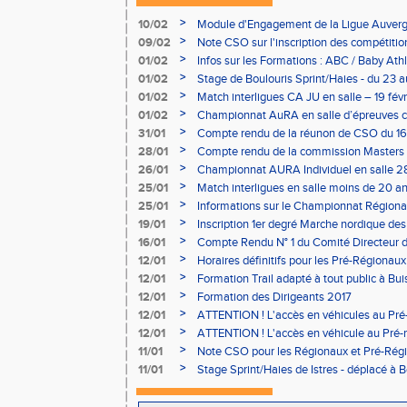
>
10/02
Module d'Engagement de la Ligue Auverg
>
09/02
Note CSO sur l'inscription des compétitio
>
01/02
Infos sur les Formations : ABC / Baby Athl
>
01/02
Stage de Boulouris Sprint/Haies - du 23 a
>
01/02
Match interligues CA JU en salle – 19 févr
>
01/02
Championnat AuRA en salle d’épreuves 
- le 12 février
>
31/01
Compte rendu de la réunon de CSO du 16
>
28/01
Compte rendu de la commission Masters -
à Bourgoin
>
26/01
Championnat AURA Individuel en salle 28
>
25/01
Match interligues en salle moins de 20 an
>
25/01
Informations sur le Championnat Régiona
05/02
>
19/01
Inscription 1er degré Marche nordique des
03/02 (sous condition)
>
16/01
Compte Rendu N° 1 du Comité Directeur 
>
12/01
Horaires définitifs pour les Pré-Régionaux
Aubière
>
12/01
Formation Trail adapté à tout public à Bui
>
12/01
Formation des Dirigeants 2017
>
12/01
ATTENTION ! L'accès en véhicules au Pré-
Bains sera réglementé
>
12/01
ATTENTION ! L'accès en véhicule au Pré-r
Bains sera réglementé
>
11/01
Note CSO pour les Régionaux et Pré-Rég
>
11/01
Stage Sprint/Haies de Istres - déplacé à 