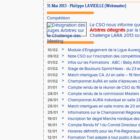
31 Mai 2013 - Philippe LAVIEILLE (Webmaster)
Compétition
La CSO nous informe que
Arbitres désignés
par la
Challenge LARA 2013 son
>
10/02
Module d'Engagement de la Ligue Auverg
>
09/02
Note CSO sur l'inscription des compétitio
>
01/02
Infos sur les Formations : ABC / Baby Athl
>
01/02
Stage de Boulouris Sprint/Haies - du 23 a
>
01/02
Match interligues CA JU en salle – 19 févr
>
01/02
Championnat AuRA en salle d’épreuves 
- le 12 février
>
31/01
Compte rendu de la réunon de CSO du 16
>
28/01
Compte rendu de la commission Masters -
à Bourgoin
>
26/01
Championnat AURA Individuel en salle 28
>
25/01
Match interligues en salle moins de 20 an
>
25/01
Informations sur le Championnat Régiona
05/02
>
19/01
Inscription 1er degré Marche nordique des
03/02 (sous condition)
>
16/01
Compte Rendu N° 1 du Comité Directeur 
>
12/01
Horaires définitifs pour les Pré-Régionaux
Aubière
>
12/01
Formation Trail adapté à tout public à Bui