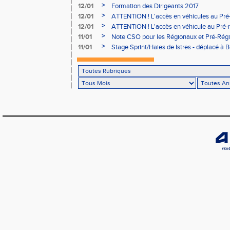
>
12/01
Formation des Dirigeants 2017
>
12/01
ATTENTION ! L'accès en véhicules au Pré-
Bains sera réglementé
>
12/01
ATTENTION ! L'accès en véhicule au Pré-r
Bains sera réglementé
>
11/01
Note CSO pour les Régionaux et Pré-Rég
>
11/01
Stage Sprint/Haies de Istres - déplacé à 