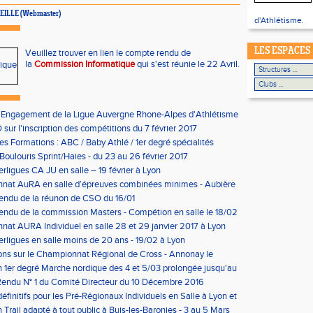
VIEILLE (Webmaster)
d'Athlétisme.
LES ESPACES
Veuillez trouver en lien le compte rendu de
la
Commission Informatique
qui s'est réunie le 22 Avril.
'Engagement de la Ligue Auvergne Rhone-Alpes d'Athlétisme
sur l'inscription des compétitions du 7 février 2017
les Formations : ABC / Baby Athlé / 1er degré spécialités
Boulouris Sprint/Haies - du 23 au 26 février 2017
erligues CA JU en salle – 19 février à Lyon
nat AuRA en salle d’épreuves combinées minimes - Aubière
rier
endu de la réunon de CSO du 16/01
ndu de la commission Masters - Compétion en salle le 18/02
n
at AURA Individuel en salle 28 et 29 janvier 2017 à Lyon
erligues en salle moins de 20 ans - 19/02 à Lyon
ons sur le Championnat Régional de Cross - Annonay le
on 1er degré Marche nordique des 4 et 5/03 prolongée jusqu'au
us condition)
endu N° 1 du Comité Directeur du 10 Décembre 2016
éfinitifs pour les Pré-Régionaux Individuels en Salle à Lyon et
 Trail adapté à tout public à Buis-les-Baronies - 3 au 5 Mars