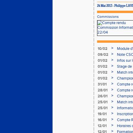
24 Mai 2013 - Philippe LA
Commissions
>
10/02
Module d
>
09/02
Note CSO 
>
01/02
Infos sur 
>
01/02
Stage de 
>
01/02
Match int
>
01/02
Champion
- le 12 fév
>
31/01
Compte r
>
28/01
Compte re
à Bourgoi
>
26/01
Championn
>
25/01
Match int
>
25/01
Informati
05/02
>
19/01
Inscripti
03/02 (so
>
16/01
Compte R
>
12/01
Horaires d
Aubière
>
12/01
Formation