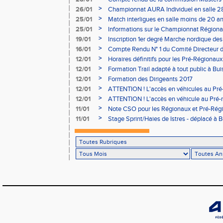
à Bourgoin
>
26/01
Championnat AURA Individuel en salle 28
>
25/01
Match interligues en salle moins de 20 an
>
25/01
Informations sur le Championnat Régiona
05/02
>
19/01
Inscription 1er degré Marche nordique des
03/02 (sous condition)
>
16/01
Compte Rendu N° 1 du Comité Directeur 
>
12/01
Horaires définitifs pour les Pré-Régionaux
Aubière
>
12/01
Formation Trail adapté à tout public à Bui
>
12/01
Formation des Dirigeants 2017
>
12/01
ATTENTION ! L'accès en véhicules au Pré-
Bains sera réglementé
>
12/01
ATTENTION ! L'accès en véhicule au Pré-r
Bains sera réglementé
>
11/01
Note CSO pour les Régionaux et Pré-Rég
>
11/01
Stage Sprint/Haies de Istres - déplacé à 