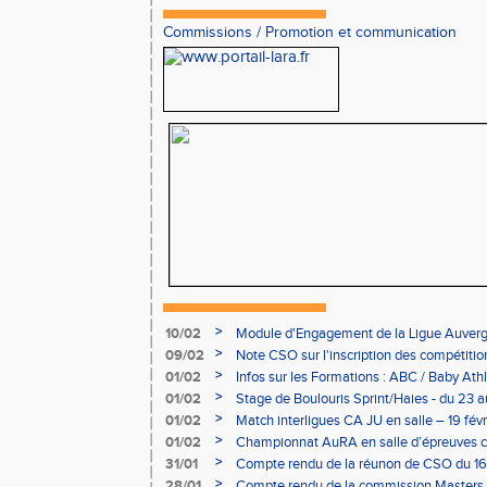
Commissions
/
Promotion et communication
>
10/02
Module d'Engagement de la Ligue Auverg
>
09/02
Note CSO sur l'inscription des compétitio
>
01/02
Infos sur les Formations : ABC / Baby Athl
>
01/02
Stage de Boulouris Sprint/Haies - du 23 a
>
01/02
Match interligues CA JU en salle – 19 févr
>
01/02
Championnat AuRA en salle d’épreuves 
- le 12 février
>
31/01
Compte rendu de la réunon de CSO du 16
>
28/01
Compte rendu de la commission Masters -