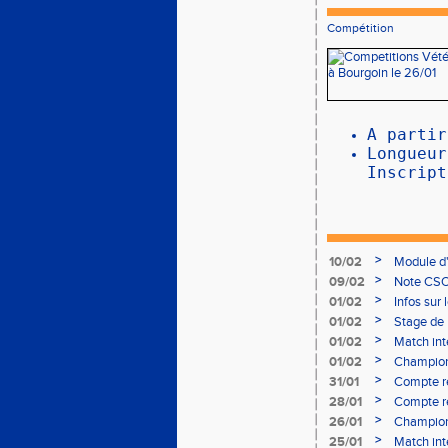
Compétition
A partir
Longueur
Inscript
>
10/02
Module d
>
09/02
Note CSO 
>
01/02
Infos sur 
>
01/02
Stage de 
>
01/02
Match int
>
01/02
Champion
- le 12 fév
>
31/01
Compte r
>
28/01
Compte re
à Bourgoi
>
26/01
Championn
>
25/01
Match int