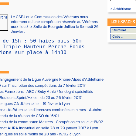
d'Athlétisme.
Le CSBJ et la Commission des Vétérans nous
informent qu'une compétition réservée au Vétérans
LES ESPACES
aura lieu à la Salle de Bourgoin Jallieu le Samedi 26
Janvier :
 de 15h : 50 haies puis 50m
 Triple Hauteur Perche Poids
ions sur place à 14h30
'Engagement de la Ligue Auvergne Rhone-Alpes d'Athlétisme
sur l'inscription des compétitions du 7 février 2017
les Formations : ABC / Baby Athlé / 1er degré spécialités
Boulouris Sprint/Haies - du 23 au 26 février 2017
erligues CA JU en salle – 19 février à Lyon
nat AuRA en salle d’épreuves combinées minimes - Aubière
rier
endu de la réunon de CSO du 16/01
ndu de la commission Masters - Compétion en salle le 18/02
n
at AURA Individuel en salle 28 et 29 janvier 2017 à Lyon
erligues en salle moins de 20 ans - 19/02 à Lyon