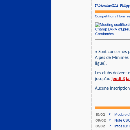
17 Décembre 2012 - Philip
Compétition
/
Horaires
« Sont concernés p
Alpes de Minimes 
ligue).
Les clubs doivent c
jusqu’au
jeudi 3 j
Aucune inscription
>
10/02
Module d
>
09/02
Note CSO 
>
01/02
Infos sur 