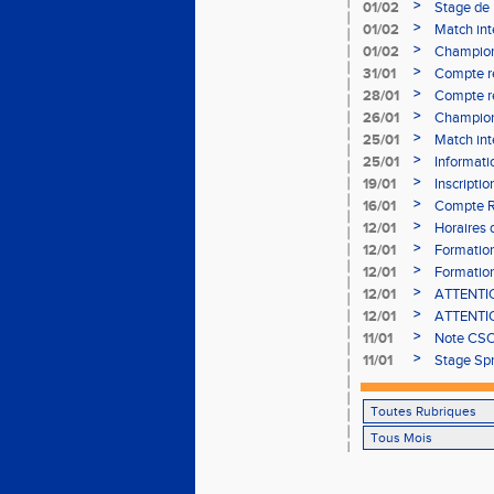
>
01/02
Stage de 
>
01/02
Match int
>
01/02
Champion
- le 12 fév
>
31/01
Compte r
>
28/01
Compte re
à Bourgoi
>
26/01
Championn
>
25/01
Match int
>
25/01
Informati
05/02
>
19/01
Inscripti
03/02 (so
>
16/01
Compte R
>
12/01
Horaires d
Aubière
>
12/01
Formation
>
12/01
Formation
>
12/01
ATTENTION
Bains ser
>
12/01
ATTENTION
Bains ser
>
11/01
Note CSO 
>
11/01
Stage Spr