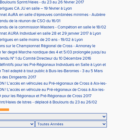
Boulouris Sprint/Haies - du 23 au 26 février 2017
erligues CA JU en salle – 19 février à Lyon
nat AuRA en salle d’épreuves combinées minimes - Aubière
rier
endu de la réunon de CSO du 16/01
ndu de la commission Masters - Compétion en salle le 18/02
n
at AURA Individuel en salle 28 et 29 janvier 2017 à Lyon
erligues en salle moins de 20 ans - 19/02 à Lyon
ons sur le Championnat Régional de Cross - Annonay le
on 1er degré Marche nordique des 4 et 5/03 prolongée jusqu'au
us condition)
endu N° 1 du Comité Directeur du 10 Décembre 2016
éfinitifs pour les Pré-Régionaux Individuels en Salle à Lyon et
 Trail adapté à tout public à Buis-les-Baronies - 3 au 5 Mars
 des Dirigeants 2017
 ! L'accès en véhicules au Pré-régionaux de Cross à Aix-les-
a réglementé
 ! L'accès en véhicule au Pré-régionaux de Cross à Aix-les-
a réglementé
pour les Régionaux et Pré-Régionaux de Cross 2017
int/Haies de Istres - déplacé à Boulouris du 23 au 26/02