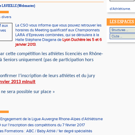
pe LAVIEILLE (Webmaster)
d'Athlétisme.
 divers
LES ESPACES
La CSO vous informe que vous pouvez retrouver les
horaires du Meeting qualificatif aux Championnats
LARA d'Epreuves combinées, qui se déroulera à la
Halle Stéphane Diagana de
Lyon Duchère les 5 et 6
janvier 2013
.
ar cette compétition les athlètes licenciés en Rhône-
à Seniors uniquement (pas de participation hors
onfirmer l’inscription de leurs athlètes et du jury
anvier 2013 minuit
 ne sera possible sur place
»
'Engagement de la Ligue Auvergne Rhone-Alpes d'Athlétisme
sur l'inscription des compétitions du 7 février 2017
les Formations : ABC / Baby Athlé / 1er degré spécialités