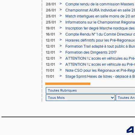
>
28/01
Compte rendu de la commission Masters -
à Bourgoin
>
26/01
Championnat AURA Individuel en salle 28
>
25/01
Match interligues en salle moins de 20 an
>
25/01
Informations sur le Championnat Régiona
05/02
>
19/01
Inscription 1er degré Marche nordique des
03/02 (sous condition)
>
16/01
Compte Rendu N° 1 du Comité Directeur 
>
12/01
Horaires définitifs pour les Pré-Régionaux
Aubière
>
12/01
Formation Trail adapté à tout public à Bui
>
12/01
Formation des Dirigeants 2017
>
12/01
ATTENTION ! L'accès en véhicules au Pré-
Bains sera réglementé
>
12/01
ATTENTION ! L'accès en véhicule au Pré-r
Bains sera réglementé
>
11/01
Note CSO pour les Régionaux et Pré-Rég
>
11/01
Stage Sprint/Haies de Istres - déplacé à 