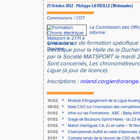
23 Octobre 2012 - Philippe LAVIEILLE (Webmaster)
Commissions
/
COT
La Commission des Offic
informe :
Une séance de formation spécifique
électrique pour la Halle de la Duchèr
par la Société MATSPORT le mardi 
Sont concernés, Les chronométreurs
Ligue (à jour de licence).
Inscriptions :
roland.corgier@orange.
>
10/02
Module d'Engagement de la Ligue Auverg
>
09/02
Note CSO sur l'inscription des compétitio
>
01/02
Infos sur les Formations : ABC / Baby Athl
>
01/02
Stage de Boulouris Sprint/Haies - du 23 a
>
01/02
Match interligues CA JU en salle – 19 févr
>
01/02
Championnat AuRA en salle d’épreuves 
- le 12 février
>
31/01
Compte rendu de la réunon de CSO du 16